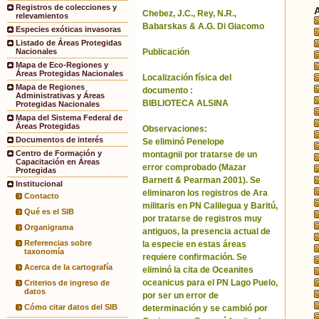
Registros de colecciones y
Chebez, J.C., Rey, N.R.,
relevamientos
Babarskas & A.G. Di Giacomo
Especies exóticas invasoras
Listado de Áreas Protegidas
Publicación
Nacionales
Mapa de Eco-Regiones y
Áreas Protegidas Nacionales
Localización física del
Mapa de Regiones
documento :
Administrativas y Áreas
BIBLIOTECA ALSINA
Protegidas Nacionales
Mapa del Sistema Federal de
Áreas Protegidas
Observaciones:
Documentos de interés
Se eliminó Penelope
Centro de Formación y
montagnii por tratarse de un
Capacitación en Áreas
error comprobado (Mazar
Protegidas
Barnett & Pearman 2001). Se
Institucional
eliminaron los registros de Ara
Contacto
militaris en PN Calilegua y Baritú,
Qué es el SIB
por tratarse de registros muy
Organigrama
antiguos, la presencia actual de
Referencias sobre
la especie en estas áreas
taxonomía
requiere confirmación. Se
Acerca de la cartografía
eliminó la cita de Oceanites
oceanicus para el PN Lago Puelo,
Criterios de ingreso de
datos
por ser un error de
Cómo citar datos del SIB
determinación y se cambió por