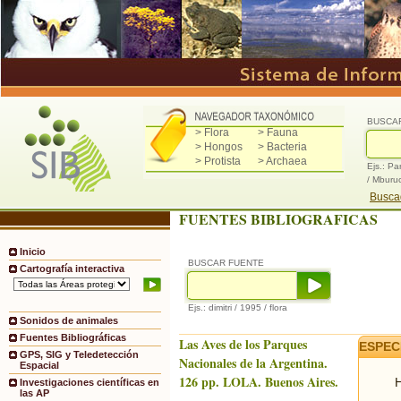
BUSCA
> Flora
> Fauna
> Hongos
> Bacteria
> Protista
> Archaea
Ejs.: Pa
/ Mburu
Buscad
FUENTES BIBLIOGRAFICAS
Inicio
BUSCAR FUENTE
Cartografía interactiva
Ejs.: dimitri / 1995 / flora
Sonidos de animales
Fuentes Bibliográficas
Las Aves de los Parques
ESPEC
GPS, SIG y Teledetección
Nacionales de la Argentina.
Espacial
126 pp. LOLA. Buenos Aires.
H
Investigaciones científicas en
las AP