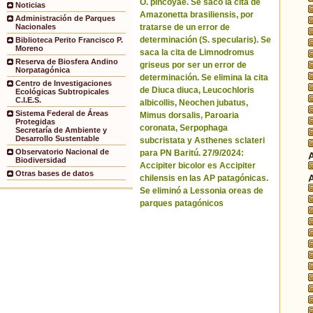
O. pincoyae. Se sacó la cita de
Noticias
Amazonetta brasiliensis, por
Administración de Parques
tratarse de un error de
Nacionales
determinación (S. specularis). Se
Biblioteca Perito Francisco P.
Moreno
saca la cita de Limnodromus
Reserva de Biosfera Andino
griseus por ser un error de
Norpatagónica
determinación. Se elimina la cita
Centro de Investigaciones
de Diuca diuca, Leucochloris
Ecológicas Subtropicales
C.I.E.S.
albicollis, Neochen jubatus,
Sistema Federal de Áreas
Mimus dorsalis, Paroaria
Protegidas
coronata, Serpophaga
Secretaría de Ambiente y
Desarrollo Sustentable
subcristata y Asthenes sclateri
Observatorio Nacional de
para PN Baritú. 27/9/2024:
Biodiversidad
Accipiter bicolor es Accipiter
Otras bases de datos
chilensis en las AP patagónicas.
Se eliminó a Lessonia oreas de
parques patagónicos