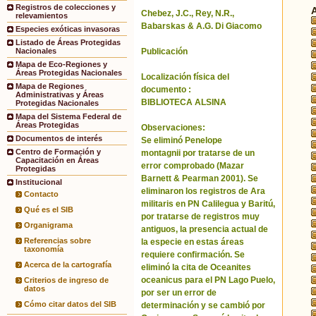
Registros de colecciones y
Chebez, J.C., Rey, N.R.,
relevamientos
Babarskas & A.G. Di Giacomo
Especies exóticas invasoras
Listado de Áreas Protegidas
Publicación
Nacionales
Mapa de Eco-Regiones y
Áreas Protegidas Nacionales
Localización física del
Mapa de Regiones
documento :
Administrativas y Áreas
BIBLIOTECA ALSINA
Protegidas Nacionales
Mapa del Sistema Federal de
Áreas Protegidas
Observaciones:
Documentos de interés
Se eliminó Penelope
Centro de Formación y
montagnii por tratarse de un
Capacitación en Áreas
error comprobado (Mazar
Protegidas
Barnett & Pearman 2001). Se
Institucional
eliminaron los registros de Ara
Contacto
militaris en PN Calilegua y Baritú,
Qué es el SIB
por tratarse de registros muy
Organigrama
antiguos, la presencia actual de
Referencias sobre
la especie en estas áreas
taxonomía
requiere confirmación. Se
Acerca de la cartografía
eliminó la cita de Oceanites
oceanicus para el PN Lago Puelo,
Criterios de ingreso de
datos
por ser un error de
Cómo citar datos del SIB
determinación y se cambió por