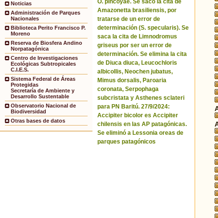
O. pincoyae. Se sacó la cita de
Noticias
Amazonetta brasiliensis, por
Administración de Parques
tratarse de un error de
Nacionales
determinación (S. specularis). Se
Biblioteca Perito Francisco P.
Moreno
saca la cita de Limnodromus
Reserva de Biosfera Andino
griseus por ser un error de
Norpatagónica
determinación. Se elimina la cita
Centro de Investigaciones
de Diuca diuca, Leucochloris
Ecológicas Subtropicales
C.I.E.S.
albicollis, Neochen jubatus,
Sistema Federal de Áreas
Mimus dorsalis, Paroaria
Protegidas
coronata, Serpophaga
Secretaría de Ambiente y
Desarrollo Sustentable
subcristata y Asthenes sclateri
Observatorio Nacional de
para PN Baritú. 27/9/2024:
Biodiversidad
Accipiter bicolor es Accipiter
Otras bases de datos
chilensis en las AP patagónicas.
Se eliminó a Lessonia oreas de
parques patagónicos