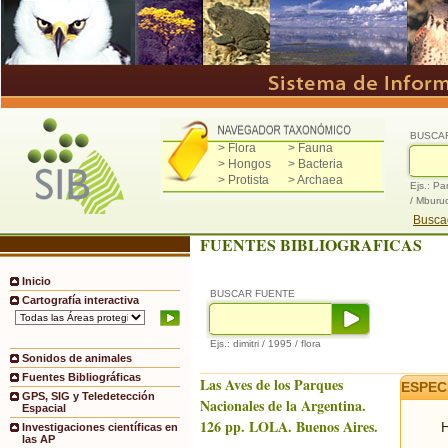
BUSCA
> Flora
> Fauna
> Hongos
> Bacteria
> Protista
> Archaea
Ejs.: Pa
/ Mburu
Buscad
FUENTES BIBLIOGRAFICAS
Inicio
BUSCAR FUENTE
Cartografía interactiva
Ejs.: dimitri / 1995 / flora
Sonidos de animales
Fuentes Bibliográficas
Las Aves de los Parques
ESPEC
GPS, SIG y Teledetección
Nacionales de la Argentina.
Espacial
126 pp. LOLA. Buenos Aires.
H
Investigaciones científicas en
las AP