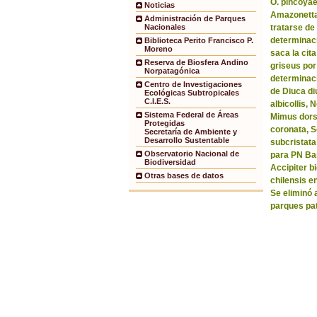
O. pincoyae
Noticias
Amazonetta 
Administración de Parques
tratarse de
Nacionales
determinaci
Biblioteca Perito Francisco P.
Moreno
saca la ci
Reserva de Biosfera Andino
griseus por
Norpatagónica
determinaci
Centro de Investigaciones
de Diuca di
Ecológicas Subtropicales
C.I.E.S.
albicollis,
Sistema Federal de Áreas
Mimus dorsa
Protegidas
coronata, 
Secretaría de Ambiente y
Desarrollo Sustentable
subcristata
Observatorio Nacional de
para PN Bar
Biodiversidad
Accipiter b
Otras bases de datos
chilensis e
Se eliminó 
parques pa