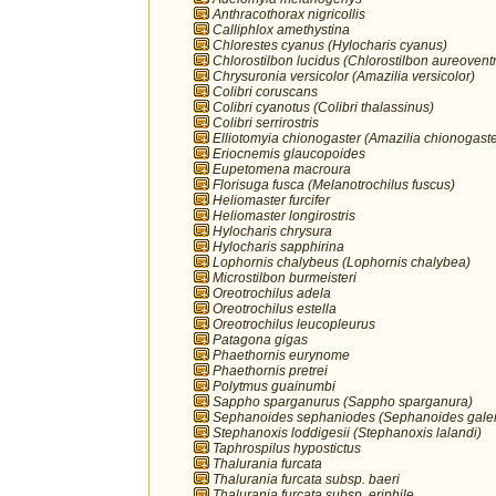
Anthracothorax nigricollis
Calliphlox amethystina
Chlorestes cyanus (Hylocharis cyanus)
Chlorostilbon lucidus (Chlorostilbon aureoventr
Chrysuronia versicolor (Amazilia versicolor)
Colibri coruscans
Colibri cyanotus (Colibri thalassinus)
Colibri serrirostris
Elliotomyia chionogaster (Amazilia chionogaste
Eriocnemis glaucopoides
Eupetomena macroura
Florisuga fusca (Melanotrochilus fuscus)
Heliomaster furcifer
Heliomaster longirostris
Hylocharis chrysura
Hylocharis sapphirina
Lophornis chalybeus (Lophornis chalybea)
Microstilbon burmeisteri
Oreotrochilus adela
Oreotrochilus estella
Oreotrochilus leucopleurus
Patagona gigas
Phaethornis eurynome
Phaethornis pretrei
Polytmus guainumbi
Sappho sparganurus (Sappho sparganura)
Sephanoides sephaniodes (Sephanoides galer
Stephanoxis loddigesii (Stephanoxis lalandi)
Taphrospilus hypostictus
Thalurania furcata
Thalurania furcata subsp. baeri
Thalurania furcata subsp. eriphile