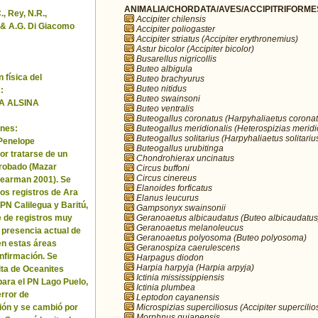
ANIMALIA/CHORDATA/AVES/ACCIPITRIFORMES/
, Rey, N.R.,
Accipiter chilensis
& A.G. Di Giacomo
Accipiter poliogaster
Accipiter striatus (Accipiter erythronemius)
Astur bicolor (Accipiter bicolor)
Busarellus nigricollis
Buteo albigula
 física del
Buteo brachyurus
Buteo nitidus
:
Buteo swainsoni
A ALSINA
Buteo ventralis
Buteogallus coronatus (Harpyhaliaetus coronat
Buteogallus meridionalis (Heterospizias meridi
nes:
Buteogallus solitarius (Harpyhaliaetus solitariu
 Penelope
Buteogallus urubitinga
or tratarse de un
Chondrohierax uncinatus
robado (Mazar
Circus buffoni
Circus cinereus
Pearman 2001). Se
Elanoides forficatus
los registros de Ara
Elanus leucurus
 PN Calilegua y Baritú,
Gampsonyx swainsonii
Geranoaetus albicaudatus (Buteo albicaudatus
e de registros muy
Geranoaetus melanoleucus
a presencia actual de
Geranoaetus polyosoma (Buteo polyosoma)
en estas áreas
Geranospiza caerulescens
nfirmación. Se
Harpagus diodon
Harpia harpyja (Harpia arpyja)
cita de Oceanites
Ictinia mississippiensis
ara el PN Lago Puelo,
Ictinia plumbea
error de
Leptodon cayanensis
Microspizias superciliosus (Accipiter supercilio
ión y se cambió por
Morphnus guianensis