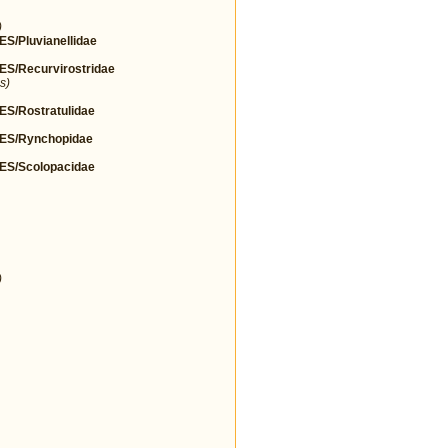
)
Pluvianellidae
/Recurvirostridae
s)
/Rostratulidae
S/Rynchopidae
S/Scolopacidae
)