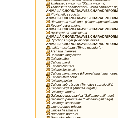
Thalasseus maximus (Sterna maxima)
Thalasseus sandvicensis (Sterna sandvicensis
ANIMALIA/CHORDATA/AVES/CHARADRIIFORMES/
Pluvianellus socialis
ANIMALIA/CHORDATA/AVES/CHARADRIIFORMES
Himantopus mexicanus (Himantopus melanuru
Recurvirostra andina
ANIMALIA/CHORDATA/AVES/CHARADRIIFORMES
Nycticryphes semicollaris
ANIMALIA/CHORDATA/AVES/CHARADRIIFORME
Rynchops niger (Rynchops nigra)
ANIMALIA/CHORDATA/AVES/CHARADRIIFORME
Actitis macularius (Tringa macularia)
Arenaria interpres
Bartramia longicauda
Calidris alba
Calidris bairdii
Calidris canutus
Calidris fuscicollis
Calidris himantopus (Micropalama himantopus
Calidris melanotos
Calidris pusilla
Calidris subruficollis (Tryngites subruficollis)
Calidris virgata (Aphriza virgata)
Gallinago andina
Gallinago magellanica (Gallinago gallinago)
Gallinago paraguaiae (Gallinago gallinago)
Gallinago stricklandii
Limnodromus griseus
Limosa haemastica
Numenius borealis
Numenius phaeopus