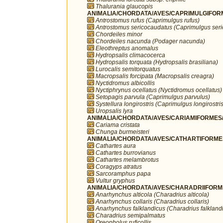
Thalurania glaucopis
ANIMALIA/CHORDATA/AVES/CAPRIMULGIFORM
Antrostomus rufus (Caprimulgus rufus)
Antrostomus sericocaudatus (Caprimulgus ser
Chordeiles minor
Chordeiles nacunda (Podager nacunda)
Eleothreptus anomalus
Hydropsalis climacocerca
Hydropsalis torquata (Hydropsalis brasiliana)
Lurocalis semitorquatus
Macropsalis forcipata (Macropsalis creagra)
Nyctidromus albicollis
Nyctiphrynus ocellatus (Nyctidromus ocellatus)
Setopagis parvula (Caprimulgus parvulus)
Systellura longirostris (Caprimulgus longirostris
Uropsalis lyra
ANIMALIA/CHORDATA/AVES/CARIAMIFORMES/
Cariama cristata
Chunga burmeisteri
ANIMALIA/CHORDATA/AVES/CATHARTIFORMES/
Cathartes aura
Cathartes burrovianus
Cathartes melambrotus
Coragyps atratus
Sarcoramphus papa
Vultur gryphus
ANIMALIA/CHORDATA/AVES/CHARADRIIFORMES
Anarhynchus alticola (Charadrius alticola)
Anarhynchus collaris (Charadrius collaris)
Anarhynchus falklandicus (Charadrius falkland
Charadrius semipalmatus
Oreopholus ruficollis