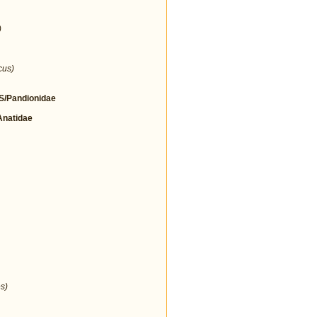
)
cus)
/Pandionidae
natidae
s)