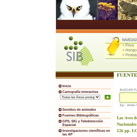
> Flora
> Hongo
> Protist
FUENTE
Inicio
BUSCAR F
Cartografía interactiva
Ejs.: dimitri 
Sonidos de animales
Fuentes Bibliográficas
Las Aves d
GPS, SIG y Teledetección
Nacionales
Espacial
126 pp. LO
Investigaciones científicas en
las AP