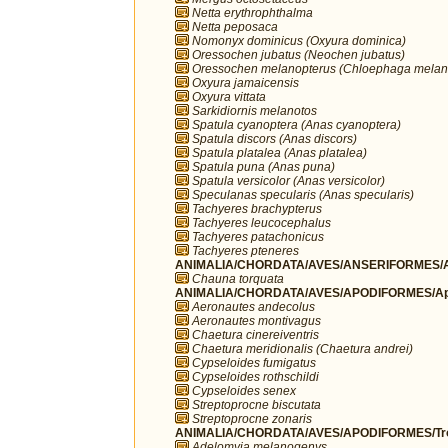
Netta erythrophthalma
Netta peposaca
Nomonyx dominicus (Oxyura dominica)
Oressochen jubatus (Neochen jubatus)
Oressochen melanopterus (Chloephaga melan
Oxyura jamaicensis
Oxyura vittata
Sarkidiornis melanotos
Spatula cyanoptera (Anas cyanoptera)
Spatula discors (Anas discors)
Spatula platalea (Anas platalea)
Spatula puna (Anas puna)
Spatula versicolor (Anas versicolor)
Speculanas specularis (Anas specularis)
Tachyeres brachypterus
Tachyeres leucocephalus
Tachyeres patachonicus
Tachyeres pteneres
ANIMALIA/CHORDATA/AVES/ANSERIFORMES/A
Chauna torquata
ANIMALIA/CHORDATA/AVES/APODIFORMES/Ap
Aeronautes andecolus
Aeronautes montivagus
Chaetura cinereiventris
Chaetura meridionalis (Chaetura andrei)
Cypseloides fumigatus
Cypseloides rothschildi
Cypseloides senex
Streptoprocne biscutata
Streptoprocne zonaris
ANIMALIA/CHORDATA/AVES/APODIFORMES/Troc
Adelomyia melanogenys