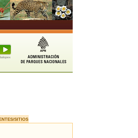
udalopex
ENTES/SITIOS