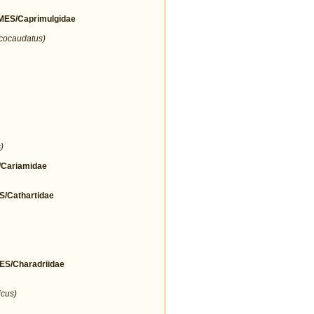
ES/Caprimulgidae
icocaudatus)
)
Cariamidae
Cathartidae
/Charadriidae
icus)