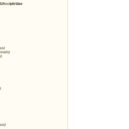
Accipitridae
us)
onalis)
s)
)
sus)