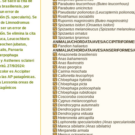
. Se sacó la cita de
Parabuteo leucorrhous (Buteo leucorrhous)
brasiliensis, por
Parabuteo unicinctus
 un error de
Pseudastur polionotus (Leucopternis polionota
Rostrhamus sociabilis
ón (S. specularis). Se
Rupornis magnirostris (Buteo magnirostris)
ta de Limnodromus
Spizaetus isidori (Oroaetus isidori)
 ser un error de
Spizaetus melanoleucus (Spizastur melanoleu
Spizaetus ornatus
ón. Se elimina la cita
Spizaetus tyrannus
uca, Leucochloris
ANIMALIA/CHORDATA/AVES/ACCIPITRIFORMES
 Neochen jubatus,
Pandion haliaetus
lis, Paroaria
ANIMALIA/CHORDATA/AVES/ANSERIFORMES/A
Amazonetta brasiliensis
Serpophaga
Anas bahamensis
 y Asthenes sclateri
Anas flavirostris
itú. 27/9/2024:
Anas georgica
Cairina moschata
icolor es Accipiter
Callonetta leucophrys
n las AP patagónicas.
Chloephaga hybrida
a Lessonia oreas de
Chloephaga picta
tagónicos
Chloephaga poliocephala
Chloephaga rubidiceps
Coscoroba coscoroba
Cygnus melancoryphus
Dendrocygna autumnalis
Dendrocygna bicolor
Dendrocygna viduata
Heteronetta atricapilla
Lophonetta specularioides (Anas specularioide
Mareca sibilatrix (Anas sibilatrix)
Merganetta armata
Mergus octosetaceus