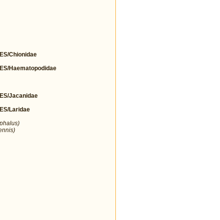
S/Chionidae
S/Haematopodidae
S/Jacanidae
S/Laridae
ephalus)
ennis)