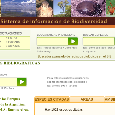
BUSCAR AREAS PROTEGIDAS
BUSCAR ESPECIES
> Fauna
s
> Bacteria
a
> Archaea
Ejs.: Parque nacional / Corrientes
Ejs.: zorro colorado / pse
/ Mburucuya
/ culpaeus
Buscador avanzado de registros biológicos en el SIB
S BIBLIOGRAFICAS
UENTE
Para criterios múltiples simultáneos,
separe las frases con el símbolo |
Ej.: dimitri | 1964 | anales
/ 1995 / flora
e los Parques
ESPECIES CITADAS
AREAS
AMBI
 de la Argentina.
LA. Buenos Aires.
Hay 1023 especies citadas