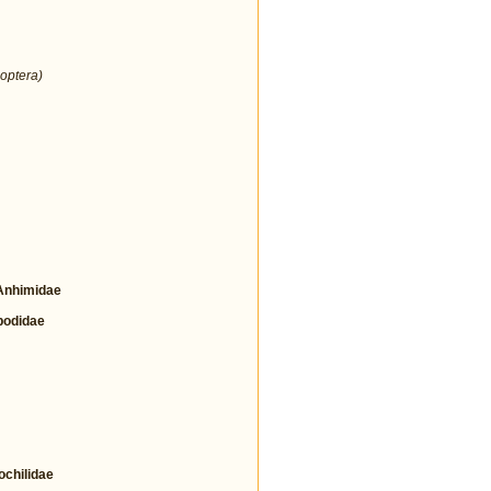
optera)
nhimidae
odidae
hilidae