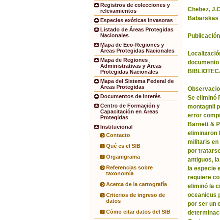
Registros de colecciones y
Chebez, J.C.
relevamientos
Babarskas 
Especies exóticas invasoras
Listado de Áreas Protegidas
Publicación
Nacionales
Mapa de Eco-Regiones y
Áreas Protegidas Nacionales
Localización
Mapa de Regiones
documento 
Administrativas y Áreas
BIBLIOTEC
Protegidas Nacionales
Mapa del Sistema Federal de
Áreas Protegidas
Observacio
Documentos de interés
Se eliminó
Centro de Formación y
montagnii p
Capacitación en Áreas
error comp
Protegidas
Barnett & 
Institucional
eliminaron 
Contacto
militaris en
Qué es el SIB
por tratars
Organigrama
antiguos, l
Referencias sobre
la especie 
taxonomía
requiere co
Acerca de la cartografía
eliminó la 
oceanicus p
Criterios de ingreso de
datos
por ser un 
Cómo citar datos del SIB
determinac