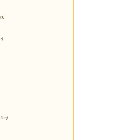
is)
r)
itus)