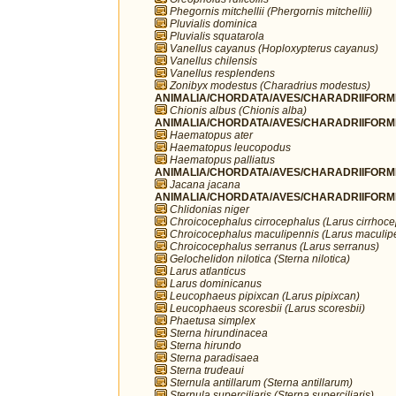
Phegornis mitchellii (Phergornis mitchellii)
Pluvialis dominica
Pluvialis squatarola
Vanellus cayanus (Hoploxypterus cayanus)
Vanellus chilensis
Vanellus resplendens
Zonibyx modestus (Charadrius modestus)
ANIMALIA/CHORDATA/AVES/CHARADRIIFORME
Chionis albus (Chionis alba)
ANIMALIA/CHORDATA/AVES/CHARADRIIFORME
Haematopus ater
Haematopus leucopodus
Haematopus palliatus
ANIMALIA/CHORDATA/AVES/CHARADRIIFORME
Jacana jacana
ANIMALIA/CHORDATA/AVES/CHARADRIIFORME
Chlidonias niger
Chroicocephalus cirrocephalus (Larus cirrhoc
Chroicocephalus maculipennis (Larus maculip
Chroicocephalus serranus (Larus serranus)
Gelochelidon nilotica (Sterna nilotica)
Larus atlanticus
Larus dominicanus
Leucophaeus pipixcan (Larus pipixcan)
Leucophaeus scoresbii (Larus scoresbii)
Phaetusa simplex
Sterna hirundinacea
Sterna hirundo
Sterna paradisaea
Sterna trudeaui
Sternula antillarum (Sterna antillarum)
Sternula superciliaris (Sterna superciliaris)