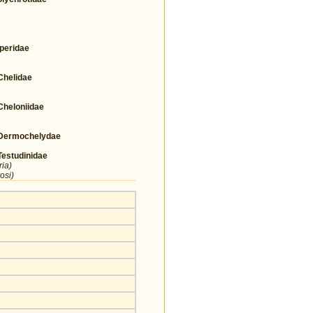
eridae
helidae
heloniidae
Dermochelydae
studinidae
ia)
osi)