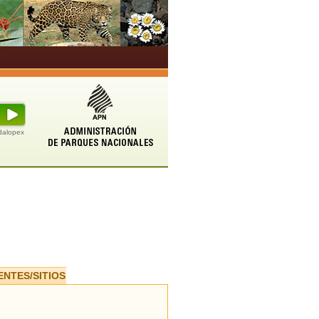
udalopex
ENTES/SITIOS