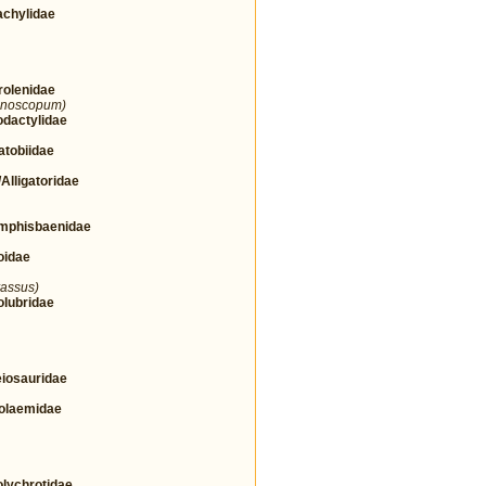
chylidae
olenidae
ranoscopum)
actylidae
tobiidae
ligatoridae
phisbaenidae
idae
rassus)
lubridae
osauridae
olaemidae
ychrotidae