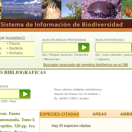
BUSCAR AREAS PROTEGIDAS
BUSCAR ESPECIES
> Fauna
s
> Bacteria
a
> Archaea
Ejs.: Parque nacional / Corrientes
Ejs.: zorro colorado / pse
/ Mburucuya
/ culpaeus
Buscador avanzado de registros biológicos en el SIB
S BIBLIOGRAFICAS
UENTE
Para criterios múltiples simultáneos,
separe las frases con el símbolo |
Ej.: dimitri | 1964 | anales
/ 1995 / flora
 van. Fauna
ESPECIES CITADAS
AREAS
AMBI
 amenazada. Tomo I:
reptiles. 320 pp. 1ra.
Hay 35 especies citadas
lbatros, Buenos