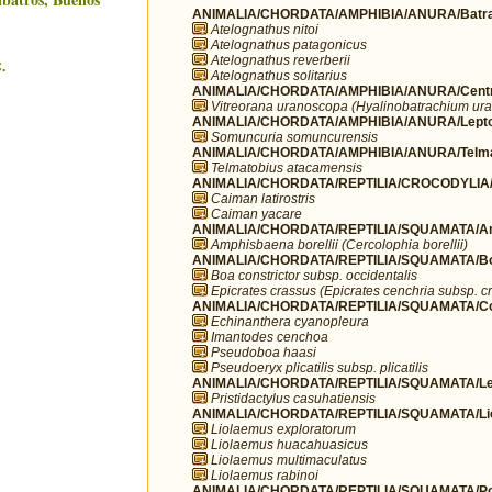
ANIMALIA/CHORDATA/AMPHIBIA/ANURA/Batra
Atelognathus nitoi
Atelognathus patagonicus
Atelognathus reverberii
.
Atelognathus solitarius
ANIMALIA/CHORDATA/AMPHIBIA/ANURA/Centr
Vitreorana uranoscopa (Hyalinobatrachium u
ANIMALIA/CHORDATA/AMPHIBIA/ANURA/Leptod
Somuncuria somuncurensis
ANIMALIA/CHORDATA/AMPHIBIA/ANURA/Telma
Telmatobius atacamensis
ANIMALIA/CHORDATA/REPTILIA/CROCODYLIA/Al
Caiman latirostris
Caiman yacare
ANIMALIA/CHORDATA/REPTILIA/SQUAMATA/Am
Amphisbaena borellii (Cercolophia borellii)
ANIMALIA/CHORDATA/REPTILIA/SQUAMATA/Bo
Boa constrictor subsp. occidentalis
Epicrates crassus (Epicrates cenchria subsp. c
ANIMALIA/CHORDATA/REPTILIA/SQUAMATA/Co
Echinanthera cyanopleura
Imantodes cenchoa
Pseudoboa haasi
Pseudoeryx plicatilis subsp. plicatilis
ANIMALIA/CHORDATA/REPTILIA/SQUAMATA/Lei
Pristidactylus casuhatiensis
ANIMALIA/CHORDATA/REPTILIA/SQUAMATA/Li
Liolaemus exploratorum
Liolaemus huacahuasicus
Liolaemus multimaculatus
Liolaemus rabinoi
ANIMALIA/CHORDATA/REPTILIA/SQUAMATA/Pol