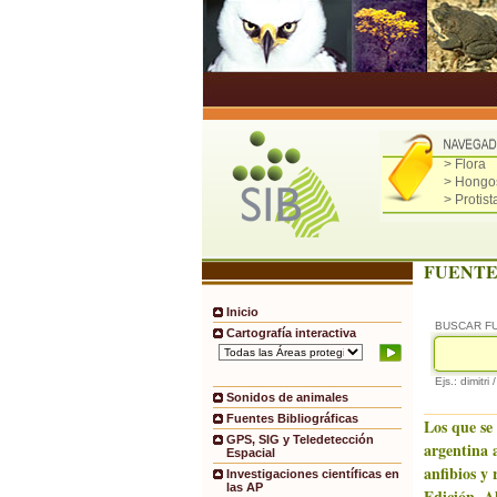
> Flora
> Hongo
> Protist
FUENTE
Inicio
BUSCAR F
Cartografía interactiva
Ejs.: dimitri 
Sonidos de animales
Fuentes Bibliográficas
Los que se
GPS, SIG y Teledetección
argentina
Espacial
anfibios y 
Investigaciones científicas en
las AP
Edición. A