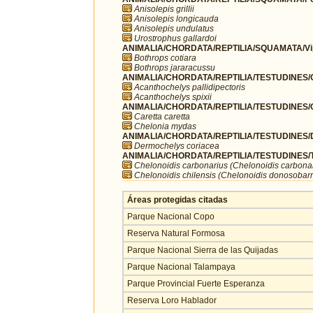
Anisolepis grillii
Anisolepis longicauda
Anisolepis undulatus
Urostrophus gallardoi
ANIMALIA/CHORDATA/REPTILIA/SQUAMATA/Vip
Bothrops cotiara
Bothrops jararacussu
ANIMALIA/CHORDATA/REPTILIA/TESTUDINES/C
Acanthochelys pallidipectoris
Acanthochelys spixii
ANIMALIA/CHORDATA/REPTILIA/TESTUDINES/C
Caretta caretta
Chelonia mydas
ANIMALIA/CHORDATA/REPTILIA/TESTUDINES/
Dermochelys coriacea
ANIMALIA/CHORDATA/REPTILIA/TESTUDINES/Te
Chelonoidis carbonarius (Chelonoidis carbonar
Chelonoidis chilensis (Chelonoidis donosobarr
Áreas protegidas citadas
Parque Nacional Copo
Reserva Natural Formosa
Parque Nacional Sierra de las Quijadas
Parque Nacional Talampaya
Parque Provincial Fuerte Esperanza
Reserva Loro Hablador