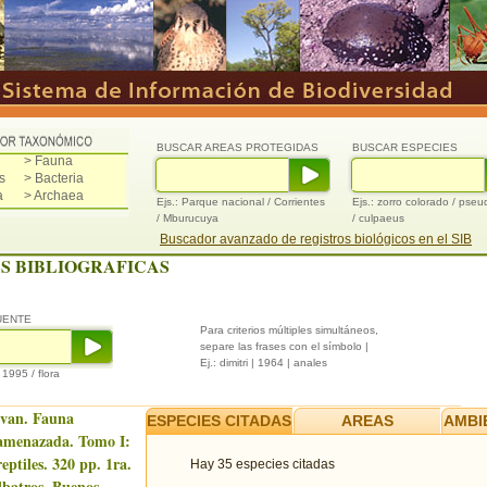
BUSCAR AREAS PROTEGIDAS
BUSCAR ESPECIES
> Fauna
s
> Bacteria
a
> Archaea
Ejs.: Parque nacional / Corrientes
Ejs.: zorro colorado / pse
/ Mburucuya
/ culpaeus
Buscador avanzado de registros biológicos en el SIB
S BIBLIOGRAFICAS
UENTE
Para criterios múltiples simultáneos,
separe las frases con el símbolo |
Ej.: dimitri | 1964 | anales
/ 1995 / flora
 van. Fauna
ESPECIES CITADAS
AREAS
AMBI
 amenazada. Tomo I:
reptiles. 320 pp. 1ra.
Hay 35 especies citadas
lbatros, Buenos