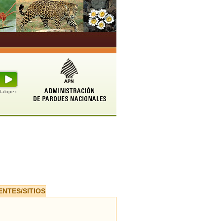
udalopex
ENTES/SITIOS