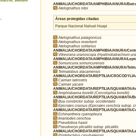
ANIMALIA/CHORDATA/AMPHIBIA/ANURA/Batra
Atelognathus nitoi
.
Áreas protegidas citadas
Parque Nacional Nahuel Huapi
Atelognathus patagonicus
Atelognathus reverberii
Atelognathus solitarius
ANIMALIA/CHORDATA/AMPHIBIA/ANURA/Centr
Vitreorana uranoscopa (Hyalinobatrachium u
ANIMALIA/CHORDATA/AMPHIBIA/ANURA/Leptod
Somuncuria somuncurensis
ANIMALIA/CHORDATA/AMPHIBIA/ANURA/Telma
Telmatobius atacamensis
ANIMALIA/CHORDATA/REPTILIA/CROCODYLIA/Al
Caiman latirostris
Caiman yacare
ANIMALIA/CHORDATA/REPTILIA/SQUAMATA/Am
Amphisbaena borellii (Cercolophia borellii)
ANIMALIA/CHORDATA/REPTILIA/SQUAMATA/Bo
Boa constrictor subsp. occidentalis
Epicrates crassus (Epicrates cenchria subsp. c
ANIMALIA/CHORDATA/REPTILIA/SQUAMATA/Co
Echinanthera cyanopleura
Imantodes cenchoa
Pseudoboa haasi
Pseudoeryx plicatilis subsp. plicatilis
ANIMALIA/CHORDATA/REPTILIA/SQUAMATA/Lei
Pristidactylus casuhatiensis