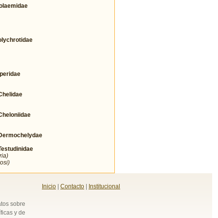
olaemidae
ychrotidae
eridae
helidae
heloniidae
Dermochelydae
studinidae
ia)
osi)
Inicio
|
Contacto
|
Institucional
atos sobre
ficas y de