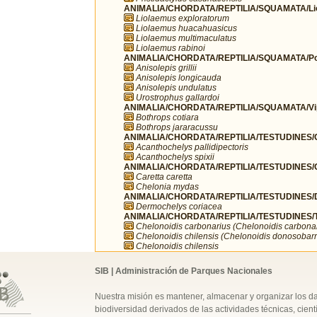
ANIMALIA/CHORDATA/REPTILIA/SQUAMATA/Li
Liolaemus exploratorum
Liolaemus huacahuasicus
Liolaemus multimaculatus
Liolaemus rabinoi
ANIMALIA/CHORDATA/REPTILIA/SQUAMATA/Pol
Anisolepis grillii
Anisolepis longicauda
Anisolepis undulatus
Urostrophus gallardoi
ANIMALIA/CHORDATA/REPTILIA/SQUAMATA/Vip
Bothrops cotiara
Bothrops jararacussu
ANIMALIA/CHORDATA/REPTILIA/TESTUDINES/C
Acanthochelys pallidipectoris
Acanthochelys spixii
ANIMALIA/CHORDATA/REPTILIA/TESTUDINES/C
Caretta caretta
Chelonia mydas
ANIMALIA/CHORDATA/REPTILIA/TESTUDINES/
Dermochelys coriacea
ANIMALIA/CHORDATA/REPTILIA/TESTUDINES/Te
Chelonoidis carbonarius (Chelonoidis carbonar
Chelonoidis chilensis (Chelonoidis donosobarr
Chelonoidis chilensis
SIB | Administración de Parques Nacionales
Nuestra misión es mantener, almacenar y organizar los d
biodiversidad derivados de las actividades técnicas, cientí