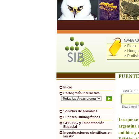
> Flora
> Hongo
> Protist
FUENTE
Inicio
BUSCAR F
Cartografía interactiva
Ejs.: dimitri 
Sonidos de animales
Fuentes Bibliográficas
Los que se
GPS, SIG y Teledetección
argentina
Espacial
anfibios y 
Investigaciones científicas en
las AP
Edición. A