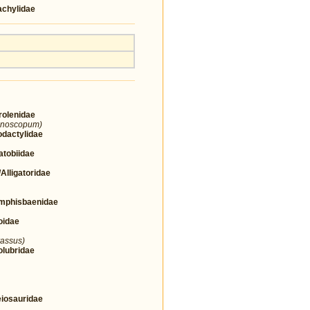
chylidae
olenidae
ranoscopum)
actylidae
tobiidae
ligatoridae
phisbaenidae
idae
rassus)
lubridae
osauridae