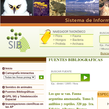
BUSCA
> Flora
> Fauna
> Hongos
> Bacteria
> Protista
> Archaea
Ejs.: Pa
/ Mburu
Buscad
FUENTES BIBLIOGRAFICAS
Inicio
BUSCAR FUENTE
Cartografía interactiva
Ejs.: dimitri / 1995 / flora
Sonidos de animales
Fuentes Bibliográficas
Los que se van. Fauna
ESPEC
GPS, SIG y Teledetección
argentina amenazada. Tomo I:
Espacial
anfibios y reptiles. 320 pp. 1ra.
H
Investigaciones científicas en
las AP
Edición. Albatros, Buenos