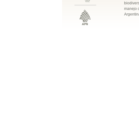
biodivers
manejo q
Argentin