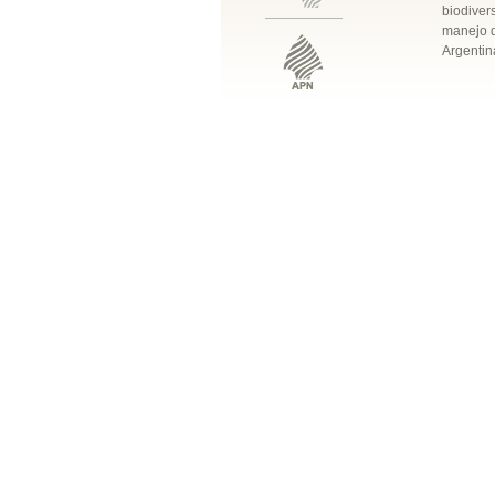
biodivers
manejo q
Argentin