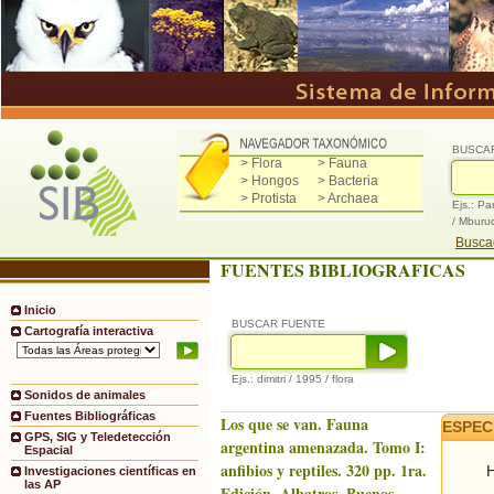
BUSCA
> Flora
> Fauna
> Hongos
> Bacteria
> Protista
> Archaea
Ejs.: Pa
/ Mburu
Buscad
FUENTES BIBLIOGRAFICAS
Inicio
BUSCAR FUENTE
Cartografía interactiva
Ejs.: dimitri / 1995 / flora
Sonidos de animales
Fuentes Bibliográficas
Los que se van. Fauna
ESPEC
GPS, SIG y Teledetección
argentina amenazada. Tomo I:
Espacial
anfibios y reptiles. 320 pp. 1ra.
H
Investigaciones científicas en
las AP
Edición. Albatros, Buenos