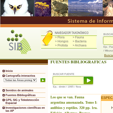
BUSCA
> Flora
> Fauna
> Hongos
> Bacteria
> Protista
> Archaea
Ejs.: Pa
/ Mburu
Buscad
FUENTES BIBLIOGRAFICAS
Inicio
BUSCAR FUENTE
Cartografía interactiva
Ejs.: dimitri / 1995 / flora
Sonidos de animales
Fuentes Bibliográficas
Los que se van. Fauna
ESPEC
GPS, SIG y Teledetección
argentina amenazada. Tomo I:
Espacial
anfibios y reptiles. 320 pp. 1ra.
H
Investigaciones científicas en
las AP
Edición. Albatros, Buenos