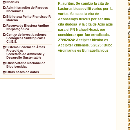
Noticias
R. auritus. Se cambia la cita de
Administración de Parques
Lasiurus blossevillii varius por L.
Nacionales
varius. Se saca la cita de
Biblioteca Perito Francisco P.
Aconaemys fuscus por ser una
Moreno
cita dudosa y la cita de Axis axis
Reserva de Biosfera Andino
Norpatagónica
para el PN Nahuel Huapi, por
considerar que fue erradicada.
Centro de Investigaciones
Ecológicas Subtropicales
27/9/2024: Accipiter bicolor es
C.I.E.S.
Accipiter chilensis. 5/2025: Bubo
Sistema Federal de Áreas
virginianus es B. magellanicus
Protegidas
Secretaría de Ambiente y
Desarrollo Sustentable
Observatorio Nacional de
Biodiversidad
Otras bases de datos