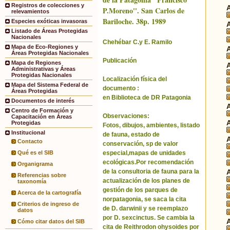
Registros de colecciones y
P.Moreno''. San Carlos de
relevamientos
Bariloche. 38p. 1989
Especies exóticas invasoras
Listado de Áreas Protegidas
Nacionales
Chehébar C.y E. Ramilo
Mapa de Eco-Regiones y
Áreas Protegidas Nacionales
Publicación
Mapa de Regiones
Administrativas y Áreas
Protegidas Nacionales
Localización física del
Mapa del Sistema Federal de
documento :
Áreas Protegidas
en Biblioteca de DR Patagonia
Documentos de interés
Centro de Formación y
Observaciones:
Capacitación en Áreas
Protegidas
Fotos, dibujos, ambientes, listado
Institucional
de fauna, estado de
Contacto
conservación, sp de valor
especial,mapas de unidades
Qué es el SIB
ecológicas.Por recomendación
Organigrama
de la consultoria de fauna para la
Referencias sobre
actualización de los planes de
taxonomía
gestión de los parques de
Acerca de la cartografía
norpatagonia, se saca la cita
Criterios de ingreso de
de D. darwinii y se reemplazo
datos
por D. sexcinctus. Se cambia la
Cómo citar datos del SIB
cita de Reithrodon ohysoides por