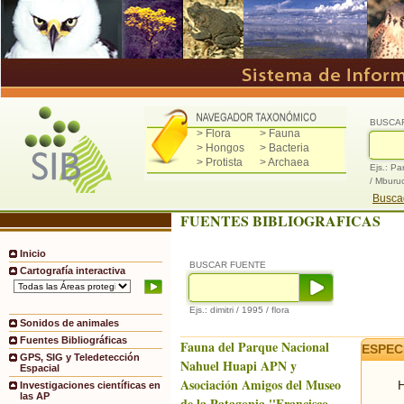
BUSCA
> Flora
> Fauna
> Hongos
> Bacteria
> Protista
> Archaea
Ejs.: Pa
/ Mburu
Buscad
FUENTES BIBLIOGRAFICAS
Inicio
BUSCAR FUENTE
Cartografía interactiva
Ejs.: dimitri / 1995 / flora
Sonidos de animales
Fuentes Bibliográficas
Fauna del Parque Nacional
ESPEC
GPS, SIG y Teledetección
Nahuel Huapi APN y
Espacial
Asociación Amigos del Museo
H
Investigaciones científicas en
las AP
de la Patagonia ''Francisco