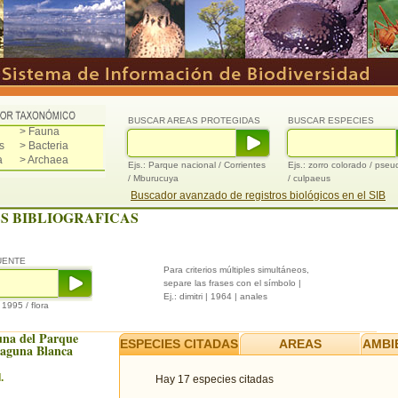
BUSCAR AREAS PROTEGIDAS
BUSCAR ESPECIES
> Fauna
s
> Bacteria
a
> Archaea
Ejs.: Parque nacional / Corrientes
Ejs.: zorro colorado / pse
/ Mburucuya
/ culpaeus
Buscador avanzado de registros biológicos en el SIB
S BIBLIOGRAFICAS
UENTE
Para criterios múltiples simultáneos,
separe las frases con el símbolo |
Ej.: dimitri | 1964 | anales
/ 1995 / flora
una del Parque
ESPECIES CITADAS
AREAS
AMBI
Laguna Blanca
.
Hay 17 especies citadas