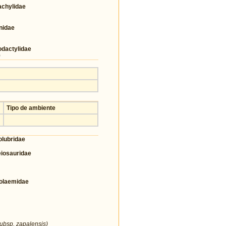
chylidae
nidae
actylidae
)
Tipo de ambiente
lubridae
osauridae
olaemidae
ubsp. zapalensis)