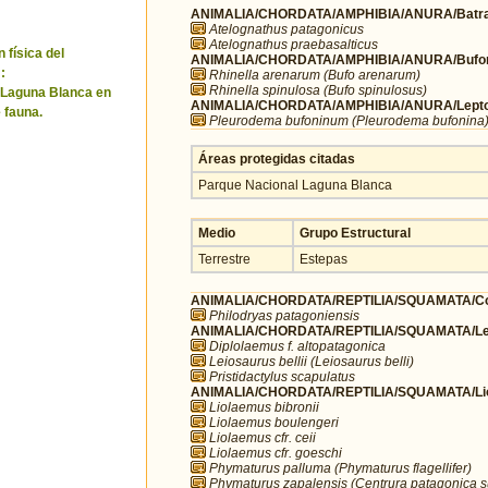
ANIMALIA/CHORDATA/AMPHIBIA/ANURA/Batra
Atelognathus patagonicus
Atelognathus praebasalticus
 física del
ANIMALIA/CHORDATA/AMPHIBIA/ANURA/Bufo
:
Rhinella arenarum (Bufo arenarum)
Rhinella spinulosa (Bufo spinulosus)
 Laguna Blanca en
ANIMALIA/CHORDATA/AMPHIBIA/ANURA/Leptod
 fauna.
Pleurodema bufoninum (Pleurodema bufonina
Áreas protegidas citadas
Parque Nacional Laguna Blanca
Medio
Grupo Estructural
Terrestre
Estepas
ANIMALIA/CHORDATA/REPTILIA/SQUAMATA/Co
Philodryas patagoniensis
ANIMALIA/CHORDATA/REPTILIA/SQUAMATA/Lei
Diplolaemus f. altopatagonica
Leiosaurus bellii (Leiosaurus belli)
Pristidactylus scapulatus
ANIMALIA/CHORDATA/REPTILIA/SQUAMATA/Li
Liolaemus bibronii
Liolaemus boulengeri
Liolaemus cfr. ceii
Liolaemus cfr. goeschi
Phymaturus palluma (Phymaturus flagellifer)
Phymaturus zapalensis (Centrura patagonica s