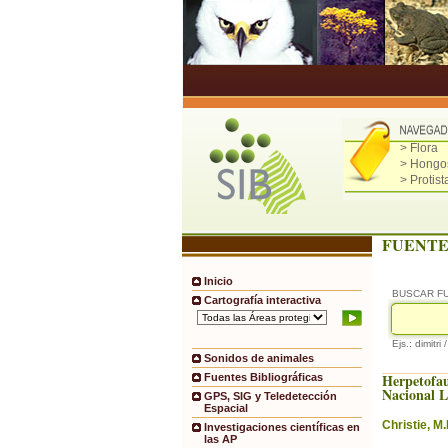
> Flora
> Hongo
> Protist
FUENTE
Inicio
BUSCAR F
Cartografía interactiva
Ejs.: dimitri 
Sonidos de animales
Herpetofa
Fuentes Bibliográficas
Nacional 
GPS, SIG y Teledetección
Espacial
Christie, M.I
Investigaciones científicas en
las AP