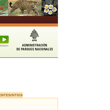
udalopex
ENTES/SITIOS