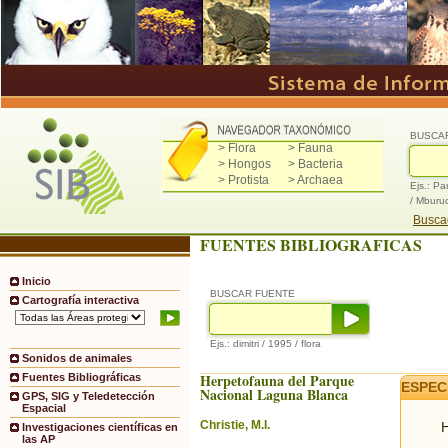
BUSCA
> Flora
> Fauna
> Hongos
> Bacteria
> Protista
> Archaea
Ejs.: Pa
/ Mburu
Buscad
FUENTES BIBLIOGRAFICAS
Inicio
BUSCAR FUENTE
Cartografía interactiva
Ejs.: dimitri / 1995 / flora
Sonidos de animales
Herpetofauna del Parque
Fuentes Bibliográficas
ESPEC
Nacional Laguna Blanca
GPS, SIG y Teledetección
Espacial
Christie, M.I.
H
Investigaciones científicas en
las AP