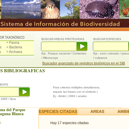
BUSCAR AREAS PROTEGIDAS
BUSCAR ESPECIES
> Fauna
s
> Bacteria
a
> Archaea
Ejs.: Parque nacional / Corrientes
Ejs.: zorro colorado / pse
/ Mburucuya
/ culpaeus
Buscador avanzado de registros biológicos en el SIB
S BIBLIOGRAFICAS
UENTE
Para criterios múltiples simultáneos,
separe las frases con el símbolo |
Ej.: dimitri | 1964 | anales
/ 1995 / flora
una del Parque
ESPECIES CITADAS
AREAS
AMBI
Laguna Blanca
.
Hay 17 especies citadas