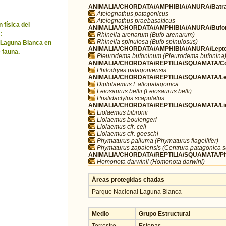
ANIMALIA/CHORDATA/AMPHIBIA/ANURA/Batra
Atelognathus patagonicus
Atelognathus praebasalticus
 física del
ANIMALIA/CHORDATA/AMPHIBIA/ANURA/Bufo
:
Rhinella arenarum (Bufo arenarum)
Rhinella spinulosa (Bufo spinulosus)
 Laguna Blanca en
ANIMALIA/CHORDATA/AMPHIBIA/ANURA/Leptod
 fauna.
Pleurodema bufoninum (Pleurodema bufonina
ANIMALIA/CHORDATA/REPTILIA/SQUAMATA/Co
Philodryas patagoniensis
ANIMALIA/CHORDATA/REPTILIA/SQUAMATA/Lei
Diplolaemus f. altopatagonica
Leiosaurus bellii (Leiosaurus belli)
Pristidactylus scapulatus
ANIMALIA/CHORDATA/REPTILIA/SQUAMATA/Li
Liolaemus bibronii
Liolaemus boulengeri
Liolaemus cfr. ceii
Liolaemus cfr. goeschi
Phymaturus palluma (Phymaturus flagellifer)
Phymaturus zapalensis (Centrura patagonica s
ANIMALIA/CHORDATA/REPTILIA/SQUAMATA/Phy
Homonota darwinii (Homonota darwini)
Áreas protegidas citadas
Parque Nacional Laguna Blanca
Medio
Grupo Estructural
Terrestre
Estepas