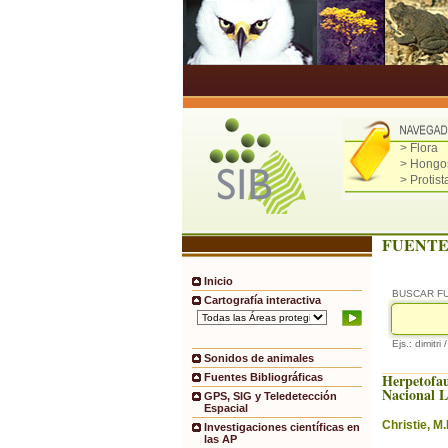
> Flora
> Hongo
> Protist
FUENTE
Inicio
BUSCAR F
Cartografía interactiva
Ejs.: dimitri 
Sonidos de animales
Herpetofa
Fuentes Bibliográficas
Nacional 
GPS, SIG y Teledetección
Espacial
Christie, M.I
Investigaciones científicas en
las AP