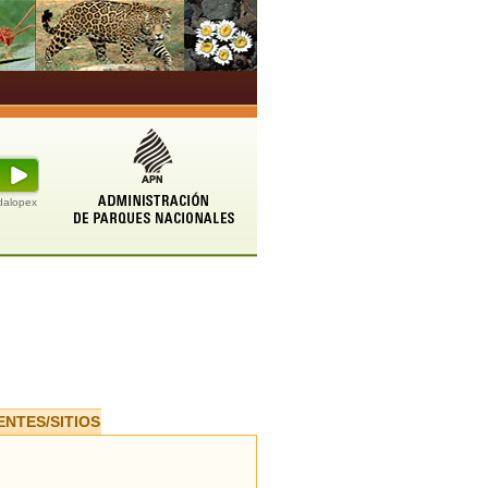
udalopex
ENTES/SITIOS