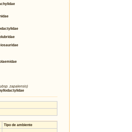
chylidae
nidae
actylidae
)
lubridae
osauridae
olaemidae
ubsp. zapalensis)
llodactylidae
Tipo de ambiente