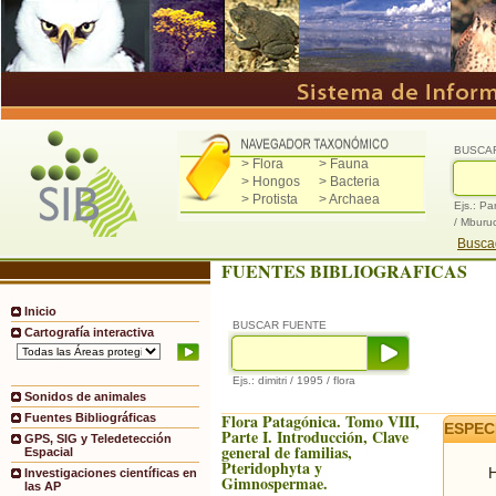
BUSCA
> Flora
> Fauna
> Hongos
> Bacteria
> Protista
> Archaea
Ejs.: Pa
/ Mburu
Buscad
FUENTES BIBLIOGRAFICAS
Inicio
BUSCAR FUENTE
Cartografía interactiva
Ejs.: dimitri / 1995 / flora
Sonidos de animales
Flora Patagónica. Tomo VIII,
Fuentes Bibliográficas
ESPEC
Parte I. Introducción, Clave
GPS, SIG y Teledetección
general de familias,
Espacial
Pteridophyta y
H
Investigaciones científicas en
Gimnospermae.
las AP