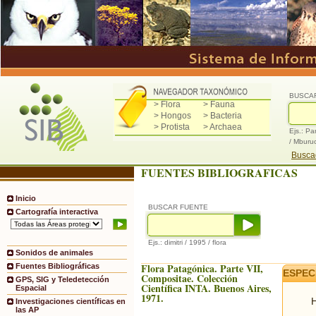
BUSCA
> Flora
> Fauna
> Hongos
> Bacteria
> Protista
> Archaea
Ejs.: Pa
/ Mburu
Buscad
FUENTES BIBLIOGRAFICAS
Inicio
BUSCAR FUENTE
Cartografía interactiva
Ejs.: dimitri / 1995 / flora
Sonidos de animales
Flora Patagónica. Parte VII,
Fuentes Bibliográficas
ESPEC
Compositae. Colección
GPS, SIG y Teledetección
Científica INTA. Buenos Aires,
Espacial
1971.
H
Investigaciones científicas en
las AP