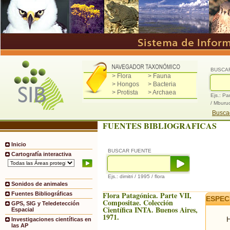
BUSCA
> Flora
> Fauna
> Hongos
> Bacteria
> Protista
> Archaea
Ejs.: Pa
/ Mburu
Buscad
FUENTES BIBLIOGRAFICAS
Inicio
BUSCAR FUENTE
Cartografía interactiva
Ejs.: dimitri / 1995 / flora
Sonidos de animales
Flora Patagónica. Parte VII,
Fuentes Bibliográficas
ESPEC
Compositae. Colección
GPS, SIG y Teledetección
Científica INTA. Buenos Aires,
Espacial
1971.
H
Investigaciones científicas en
las AP