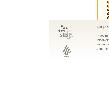
SIB | Ad
Nuestra 
biodivers
manejo q
Argentin