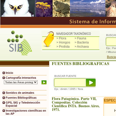
BUSCA
> Flora
> Fauna
> Hongos
> Bacteria
> Protista
> Archaea
Ejs.: Pa
/ Mburu
Buscad
FUENTES BIBLIOGRAFICAS
Inicio
BUSCAR FUENTE
Cartografía interactiva
Ejs.: dimitri / 1995 / flora
Sonidos de animales
Flora Patagónica. Parte VII,
Fuentes Bibliográficas
ESPEC
Compositae. Colección
GPS, SIG y Teledetección
Científica INTA. Buenos Aires,
Espacial
1971.
H
Investigaciones científicas en
las AP