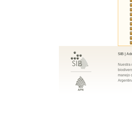
SIB | Ad
Nuestra 
biodivers
manejo q
Argentin