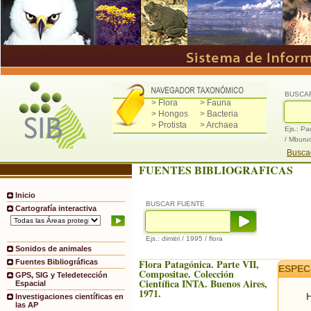
BUSCA
> Flora
> Fauna
> Hongos
> Bacteria
> Protista
> Archaea
Ejs.: Pa
/ Mburu
Buscad
FUENTES BIBLIOGRAFICAS
Inicio
BUSCAR FUENTE
Cartografía interactiva
Ejs.: dimitri / 1995 / flora
Sonidos de animales
Flora Patagónica. Parte VII,
Fuentes Bibliográficas
ESPEC
Compositae. Colección
GPS, SIG y Teledetección
Científica INTA. Buenos Aires,
Espacial
1971.
H
Investigaciones científicas en
las AP