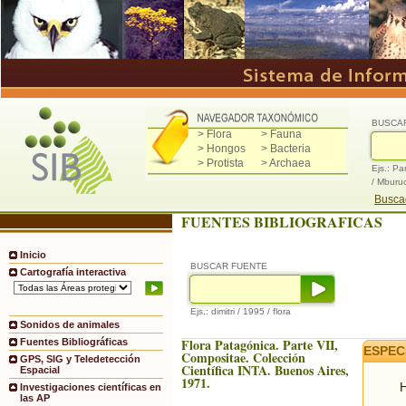
BUSCA
> Flora
> Fauna
> Hongos
> Bacteria
> Protista
> Archaea
Ejs.: Pa
/ Mburu
Buscad
FUENTES BIBLIOGRAFICAS
Inicio
BUSCAR FUENTE
Cartografía interactiva
Ejs.: dimitri / 1995 / flora
Sonidos de animales
Flora Patagónica. Parte VII,
Fuentes Bibliográficas
ESPEC
Compositae. Colección
GPS, SIG y Teledetección
Científica INTA. Buenos Aires,
Espacial
1971.
H
Investigaciones científicas en
las AP