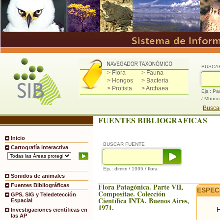
BUSCA
> Flora
> Fauna
> Hongos
> Bacteria
> Protista
> Archaea
Ejs.: Pa
/ Mburu
Buscad
FUENTES BIBLIOGRAFICAS
Inicio
BUSCAR FUENTE
Cartografía interactiva
Ejs.: dimitri / 1995 / flora
Sonidos de animales
Flora Patagónica. Parte VII,
Fuentes Bibliográficas
ESPEC
Compositae. Colección
GPS, SIG y Teledetección
Científica INTA. Buenos Aires,
Espacial
1971.
H
Investigaciones científicas en
las AP