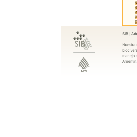
SIB | Ad
Nuestra 
biodivers
manejo q
Argentin