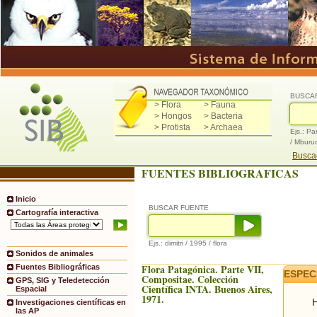
BUSCA
> Flora
> Fauna
> Hongos
> Bacteria
> Protista
> Archaea
Ejs.: Pa
/ Mburu
Buscad
FUENTES BIBLIOGRAFICAS
Inicio
BUSCAR FUENTE
Cartografía interactiva
Ejs.: dimitri / 1995 / flora
Sonidos de animales
Flora Patagónica. Parte VII,
Fuentes Bibliográficas
ESPEC
Compositae. Colección
GPS, SIG y Teledetección
Científica INTA. Buenos Aires,
Espacial
1971.
H
Investigaciones científicas en
las AP