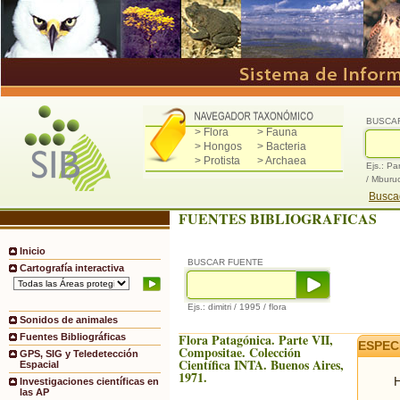
BUSCA
> Flora
> Fauna
> Hongos
> Bacteria
> Protista
> Archaea
Ejs.: Pa
/ Mburu
Buscad
FUENTES BIBLIOGRAFICAS
Inicio
BUSCAR FUENTE
Cartografía interactiva
Ejs.: dimitri / 1995 / flora
Sonidos de animales
Flora Patagónica. Parte VII,
Fuentes Bibliográficas
ESPEC
Compositae. Colección
GPS, SIG y Teledetección
Científica INTA. Buenos Aires,
Espacial
1971.
H
Investigaciones científicas en
las AP