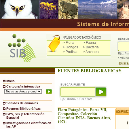
BUSCA
> Flora
> Fauna
> Hongos
> Bacteria
> Protista
> Archaea
Ejs.: Pa
/ Mburu
Buscad
FUENTES BIBLIOGRAFICAS
Inicio
BUSCAR FUENTE
Cartografía interactiva
Ejs.: dimitri / 1995 / flora
Sonidos de animales
Flora Patagónica. Parte VII,
Fuentes Bibliográficas
ESPEC
Compositae. Colección
GPS, SIG y Teledetección
Científica INTA. Buenos Aires,
Espacial
1971.
H
Investigaciones científicas en
las AP