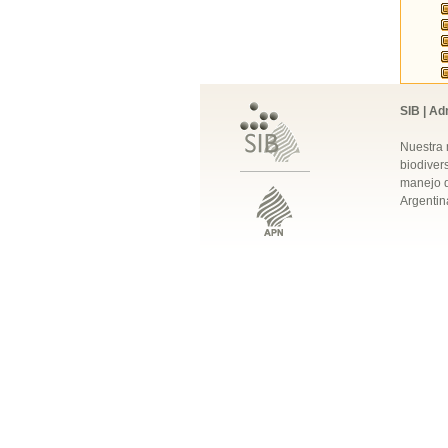
SIB | Ad
Nuestra 
biodivers
manejo q
Argentin