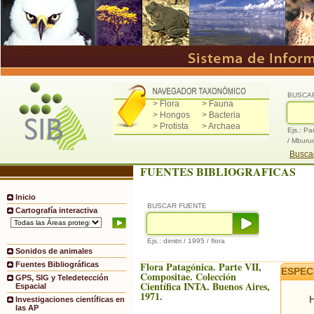
BUSCA
> Flora
> Fauna
> Hongos
> Bacteria
> Protista
> Archaea
Ejs.: Pa
/ Mburu
Buscad
FUENTES BIBLIOGRAFICAS
Inicio
BUSCAR FUENTE
Cartografía interactiva
Ejs.: dimitri / 1995 / flora
Sonidos de animales
Flora Patagónica. Parte VII,
Fuentes Bibliográficas
ESPEC
Compositae. Colección
GPS, SIG y Teledetección
Científica INTA. Buenos Aires,
Espacial
1971.
H
Investigaciones científicas en
las AP