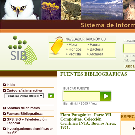
BUSCA
> Flora
> Fauna
> Hongos
> Bacteria
> Protista
> Archaea
Ejs.: Pa
/ Mburu
Buscad
FUENTES BIBLIOGRAFICAS
Inicio
BUSCAR FUENTE
Cartografía interactiva
Ejs.: dimitri / 1995 / flora
Sonidos de animales
Flora Patagónica. Parte VII,
Fuentes Bibliográficas
ESPEC
Compositae. Colección
GPS, SIG y Teledetección
Científica INTA. Buenos Aires,
Espacial
1971.
H
Investigaciones científicas en
las AP