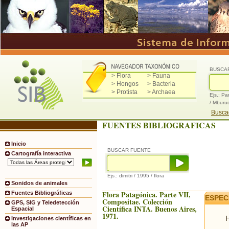
BUSCA
> Flora
> Fauna
> Hongos
> Bacteria
> Protista
> Archaea
Ejs.: Pa
/ Mburu
Buscad
FUENTES BIBLIOGRAFICAS
Inicio
BUSCAR FUENTE
Cartografía interactiva
Ejs.: dimitri / 1995 / flora
Sonidos de animales
Flora Patagónica. Parte VII,
Fuentes Bibliográficas
ESPEC
Compositae. Colección
GPS, SIG y Teledetección
Científica INTA. Buenos Aires,
Espacial
1971.
H
Investigaciones científicas en
las AP