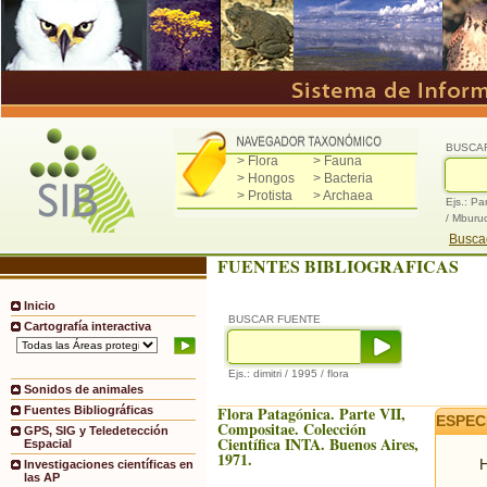
BUSCA
> Flora
> Fauna
> Hongos
> Bacteria
> Protista
> Archaea
Ejs.: Pa
/ Mburu
Buscad
FUENTES BIBLIOGRAFICAS
Inicio
BUSCAR FUENTE
Cartografía interactiva
Ejs.: dimitri / 1995 / flora
Sonidos de animales
Flora Patagónica. Parte VII,
Fuentes Bibliográficas
ESPEC
Compositae. Colección
GPS, SIG y Teledetección
Científica INTA. Buenos Aires,
Espacial
1971.
H
Investigaciones científicas en
las AP