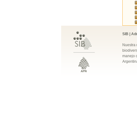
SIB | Ad
Nuestra 
biodivers
manejo q
Argentin