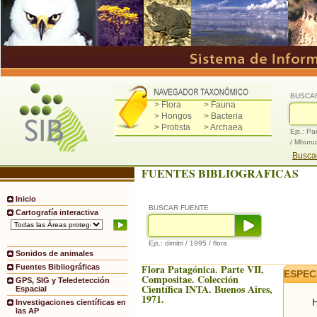
BUSCA
> Flora
> Fauna
> Hongos
> Bacteria
> Protista
> Archaea
Ejs.: Pa
/ Mburu
Buscad
FUENTES BIBLIOGRAFICAS
Inicio
BUSCAR FUENTE
Cartografía interactiva
Ejs.: dimitri / 1995 / flora
Sonidos de animales
Flora Patagónica. Parte VII,
Fuentes Bibliográficas
ESPEC
Compositae. Colección
GPS, SIG y Teledetección
Científica INTA. Buenos Aires,
Espacial
1971.
H
Investigaciones científicas en
las AP