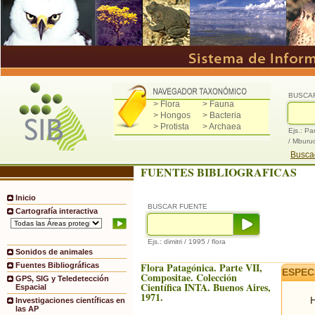
BUSCA
> Flora
> Fauna
> Hongos
> Bacteria
> Protista
> Archaea
Ejs.: Pa
/ Mburu
Buscad
FUENTES BIBLIOGRAFICAS
Inicio
BUSCAR FUENTE
Cartografía interactiva
Ejs.: dimitri / 1995 / flora
Sonidos de animales
Flora Patagónica. Parte VII,
Fuentes Bibliográficas
ESPEC
Compositae. Colección
GPS, SIG y Teledetección
Científica INTA. Buenos Aires,
Espacial
1971.
H
Investigaciones científicas en
las AP