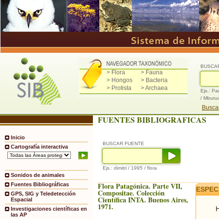
BUSCA
> Flora
> Fauna
> Hongos
> Bacteria
> Protista
> Archaea
Ejs.: Pa
/ Mburu
Buscad
FUENTES BIBLIOGRAFICAS
Inicio
BUSCAR FUENTE
Cartografía interactiva
Ejs.: dimitri / 1995 / flora
Sonidos de animales
Flora Patagónica. Parte VII,
Fuentes Bibliográficas
ESPEC
Compositae. Colección
GPS, SIG y Teledetección
Científica INTA. Buenos Aires,
Espacial
1971.
H
Investigaciones científicas en
las AP