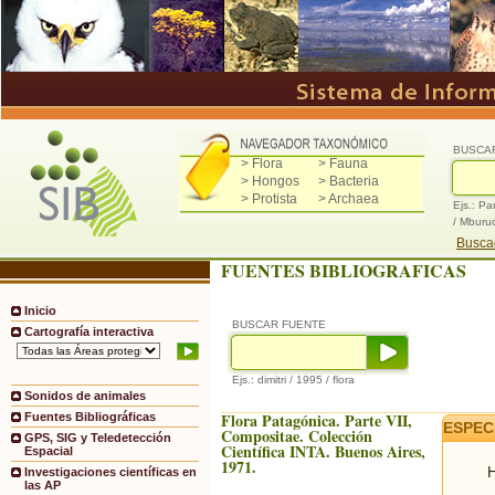
BUSCA
> Flora
> Fauna
> Hongos
> Bacteria
> Protista
> Archaea
Ejs.: Pa
/ Mburu
Buscad
FUENTES BIBLIOGRAFICAS
Inicio
BUSCAR FUENTE
Cartografía interactiva
Ejs.: dimitri / 1995 / flora
Sonidos de animales
Flora Patagónica. Parte VII,
Fuentes Bibliográficas
ESPEC
Compositae. Colección
GPS, SIG y Teledetección
Científica INTA. Buenos Aires,
Espacial
1971.
H
Investigaciones científicas en
las AP