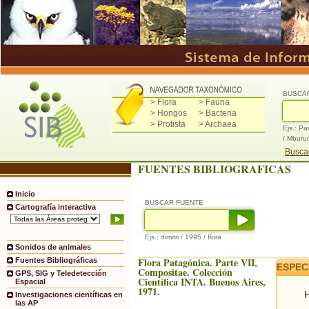
BUSCA
> Flora
> Fauna
> Hongos
> Bacteria
> Protista
> Archaea
Ejs.: Pa
/ Mburu
Buscad
FUENTES BIBLIOGRAFICAS
Inicio
BUSCAR FUENTE
Cartografía interactiva
Ejs.: dimitri / 1995 / flora
Sonidos de animales
Flora Patagónica. Parte VII,
Fuentes Bibliográficas
ESPEC
Compositae. Colección
GPS, SIG y Teledetección
Científica INTA. Buenos Aires,
Espacial
1971.
H
Investigaciones científicas en
las AP