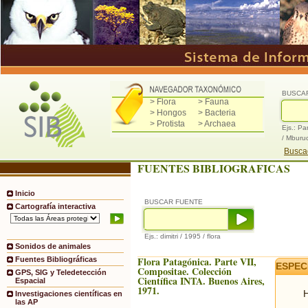
BUSCA
> Flora
> Fauna
> Hongos
> Bacteria
> Protista
> Archaea
Ejs.: Pa
/ Mburu
Buscad
FUENTES BIBLIOGRAFICAS
Inicio
BUSCAR FUENTE
Cartografía interactiva
Ejs.: dimitri / 1995 / flora
Sonidos de animales
Flora Patagónica. Parte VII,
Fuentes Bibliográficas
ESPEC
Compositae. Colección
GPS, SIG y Teledetección
Científica INTA. Buenos Aires,
Espacial
1971.
H
Investigaciones científicas en
las AP