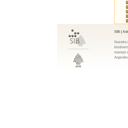
SIB | Ad
Nuestra 
biodivers
manejo q
Argentin