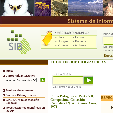
BUSCA
> Flora
> Fauna
> Hongos
> Bacteria
> Protista
> Archaea
Ejs.: Pa
/ Mburu
Buscad
FUENTES BIBLIOGRAFICAS
Inicio
BUSCAR FUENTE
Cartografía interactiva
Ejs.: dimitri / 1995 / flora
Sonidos de animales
Flora Patagónica. Parte VII,
Fuentes Bibliográficas
ESPEC
Compositae. Colección
GPS, SIG y Teledetección
Científica INTA. Buenos Aires,
Espacial
1971.
H
Investigaciones científicas en
las AP