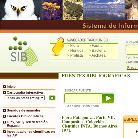
BUSCA
> Flora
> Fauna
> Hongos
> Bacteria
> Protista
> Archaea
Ejs.: Pa
/ Mburu
Buscad
FUENTES BIBLIOGRAFICAS
Inicio
BUSCAR FUENTE
Cartografía interactiva
Ejs.: dimitri / 1995 / flora
Sonidos de animales
Flora Patagónica. Parte VII,
Fuentes Bibliográficas
ESPEC
Compositae. Colección
GPS, SIG y Teledetección
Científica INTA. Buenos Aires,
Espacial
1971.
H
Investigaciones científicas en
las AP