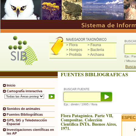
BUSCA
> Flora
> Fauna
> Hongos
> Bacteria
> Protista
> Archaea
Ejs.: Pa
/ Mburu
Buscad
FUENTES BIBLIOGRAFICAS
Inicio
BUSCAR FUENTE
Cartografía interactiva
Ejs.: dimitri / 1995 / flora
Sonidos de animales
Flora Patagónica. Parte VII,
Fuentes Bibliográficas
ESPEC
Compositae. Colección
GPS, SIG y Teledetección
Científica INTA. Buenos Aires,
Espacial
1971.
H
Investigaciones científicas en
las AP