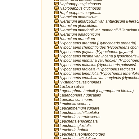
Haplopappus glutinosus
Haplopappus glutinosus
Haplopappus marginalis
Hieracium antarcticum
Hieracium antarcticum var. antarcticum (Hierac
Hieracium glaucifolium
Hieracium mandonii var. mandonii (Hieracium 
Hieracium patagonicum
Hieracium praealtum
Hypochaeris arenaria (Hypochoeris arenaria)
Hypochaeris chondrilloides (Hypochoeris chond
Hypochaeris gayana (Hypochoeris gayana)
Hypochaeris incana var. incana (Hypochoeris 
Hypochaeris montana var. hookeri (Hypochoer
Hypochaeris palustris (Hypochoeris palustris)
Hypochaeris radicata (Hypochoeris radicata)
Hypochaeris tenerifolia (Hypochoeris tenerifoli
Hypochaeris tenuifolia var. eurylepis (Hypochoe
Hysterionica jasionoides
Lactuca sativa
Lagenophora hariotii (Lagenophora hirsuta)
Lagenophora nudicaulis
Lapsana communis
Leptinella scariosa
Leucanthemum vulgare
Leucheria achillaeifolia
Leucheria coerulescens
Leucheria eriocephala
Leucheria glacialis
Leucheria hahnii
Leucheria leontopodioides
Leucheria millefolium