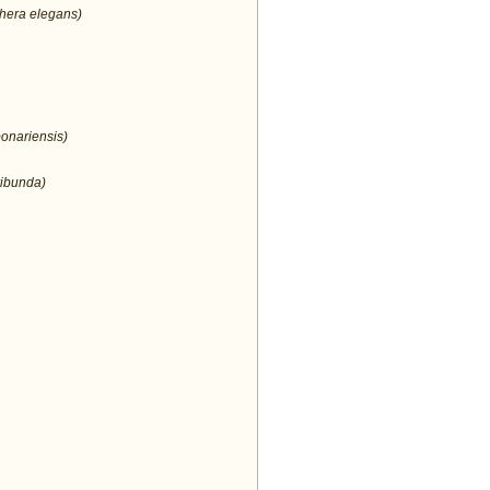
thera elegans)
bonariensis)
ribunda)