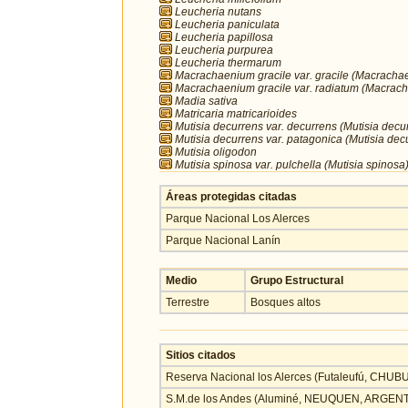
Leucheria nutans
Leucheria paniculata
Leucheria papillosa
Leucheria purpurea
Leucheria thermarum
Macrachaenium gracile var. gracile (Macracha
Macrachaenium gracile var. radiatum (Macrach
Madia sativa
Matricaria matricarioides
Mutisia decurrens var. decurrens (Mutisia decu
Mutisia decurrens var. patagonica (Mutisia dec
Mutisia oligodon
Mutisia spinosa var. pulchella (Mutisia spinosa
Áreas protegidas citadas
Parque Nacional Los Alerces
Parque Nacional Lanín
Medio
Grupo Estructural
Terrestre
Bosques altos
Sitios citados
Reserva Nacional los Alerces (Futaleufú, CHU
S.M.de los Andes (Aluminé, NEUQUEN, ARGEN