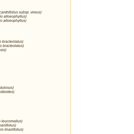
anthifolius subsp. vireus)
io alloeophyllus)
o alloeophyllus)
o bracteolatus)
o bracteolatus)
sis)
stulosus)
idioides)
o leucomallus)
nariifolius)
 linariifolius)