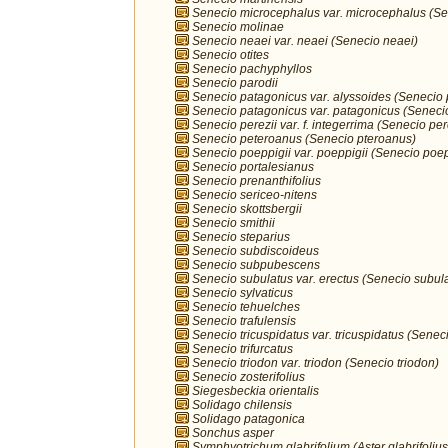
Senecio microcephalus var. microcephalus (S
Senecio molinae
Senecio neaei var. neaei (Senecio neaei)
Senecio otites
Senecio pachyphyllos
Senecio parodii
Senecio patagonicus var. alyssoides (Senecio
Senecio patagonicus var. patagonicus (Seneci
Senecio perezii var. f. integerrima (Senecio per
Senecio peteroanus (Senecio pteroanus)
Senecio poeppigii var. poeppigii (Senecio poep
Senecio portalesianus
Senecio prenanthifolius
Senecio sericeo-nitens
Senecio skottsbergii
Senecio smithii
Senecio steparius
Senecio subdiscoideus
Senecio subpubescens
Senecio subulatus var. erectus (Senecio subul
Senecio sylvaticus
Senecio tehuelches
Senecio trafulensis
Senecio tricuspidatus var. tricuspidatus (Seneci
Senecio trifurcatus
Senecio triodon var. triodon (Senecio triodon)
Senecio zosterifolius
Siegesbeckia orientalis
Solidago chilensis
Solidago patagonica
Sonchus asper
Symphyotrichum glabrifolium (Aster glabrifolius