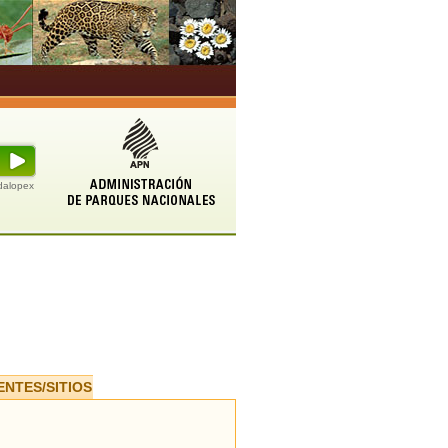
udalopex
ENTES/SITIOS