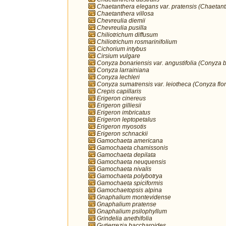
Chaetanthera elegans var. pratensis (Chaetan
Chaetanthera villosa
Chevreulia diemii
Chevreulia pusilla
Chiliotrichum diffusum
Chiliotrichum rosmarinifolium
Cichorium intybus
Cirsium vulgare
Conyza bonariensis var. angustifolia (Conyza 
Conyza larrainiana
Conyza lechleri
Conyza sumatrensis var. leiotheca (Conyza flo
Crepis capillaris
Erigeron cinereus
Erigeron gilliesii
Erigeron imbricatus
Erigeron leptopetalus
Erigeron myosotis
Erigeron schnackii
Gamochaeta americana
Gamochaeta chamissonis
Gamochaeta depilata
Gamochaeta neuquensis
Gamochaeta nivalis
Gamochaeta polybotrya
Gamochaeta spiciformis
Gamochaetopsis alpina
Gnaphalium montevidense
Gnaphalium pratense
Gnaphalium psilophyllum
Grindelia anethifolia
Gutierrezia baccharoides