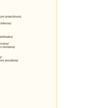
ium antarcticum)
chilense)
rilloides)
incana)
is montana)
a)
ris tenuifolia)