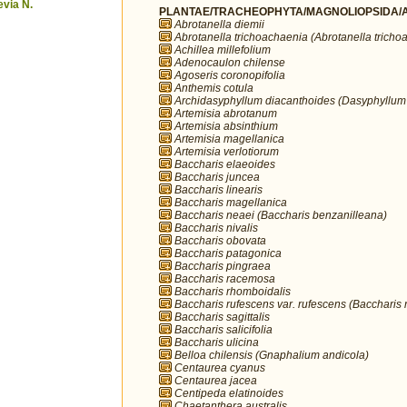
via N.
PLANTAE/TRACHEOPHYTA/MAGNOLIOPSIDA/A
Abrotanella diemii
Abrotanella trichoachaenia (Abrotanella tricho
Achillea millefolium
Adenocaulon chilense
Agoseris coronopifolia
Anthemis cotula
Archidasyphyllum diacanthoides (Dasyphyllum
Artemisia abrotanum
Artemisia absinthium
Artemisia magellanica
Artemisia verlotiorum
Baccharis elaeoides
Baccharis juncea
Baccharis linearis
Baccharis magellanica
Baccharis neaei (Baccharis benzanilleana)
Baccharis nivalis
Baccharis obovata
Baccharis patagonica
Baccharis pingraea
Baccharis racemosa
Baccharis rhomboidalis
Baccharis rufescens var. rufescens (Baccharis 
Baccharis sagittalis
Baccharis salicifolia
Baccharis ulicina
Belloa chilensis (Gnaphalium andicola)
Centaurea cyanus
Centaurea jacea
Centipeda elatinoides
Chaetanthera australis