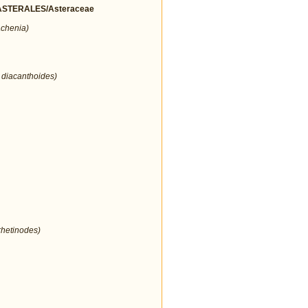
STERALES/Asteraceae
achenia)
 diacanthoides)
rhetinodes)