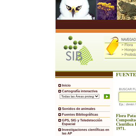
> Flora
> Hongo
> Protist
FUENTE
Inicio
BUSCAR F
Cartografía interactiva
Ejs.: dimitri 
Sonidos de animales
Flora Pata
Fuentes Bibliográficas
Compositae
GPS, SIG y Teledetección
Científica
Espacial
1971.
Investigaciones científicas en
las AP