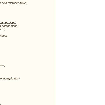
enecio microcephalus)
 patagonicus)
o patagonicus)
ezii)
pigii)
atus)
o tricuspidatus)
)