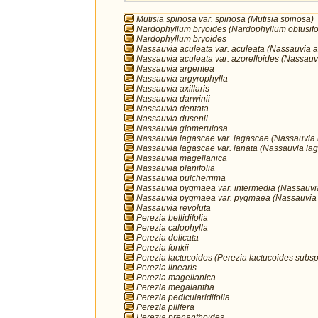
Mutisia spinosa var. spinosa (Mutisia spinosa)
Nardophyllum bryoides (Nardophyllum obtusifo
Nardophyllum bryoides
Nassauvia aculeata var. aculeata (Nassauvia a
Nassauvia aculeata var. azorelloides (Nassauv
Nassauvia argentea
Nassauvia argyrophylla
Nassauvia axillaris
Nassauvia darwinii
Nassauvia dentata
Nassauvia dusenii
Nassauvia glomerulosa
Nassauvia lagascae var. lagascae (Nassauvia
Nassauvia lagascae var. lanata (Nassauvia la
Nassauvia magellanica
Nassauvia planifolia
Nassauvia pulcherrima
Nassauvia pygmaea var. intermedia (Nassauv
Nassauvia pygmaea var. pygmaea (Nassauvia
Nassauvia revoluta
Perezia bellidifolia
Perezia calophylla
Perezia delicata
Perezia fonkii
Perezia lactucoides (Perezia lactucoides subsp.
Perezia linearis
Perezia magellanica
Perezia megalantha
Perezia pedicularidifolia
Perezia pilifera
Perezia prenanthoides