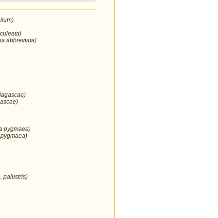
lium)
culeata)
ia abbreviata)
 lagascae)
gascae)
ia pygmaea)
 pygmaea)
 palustris)