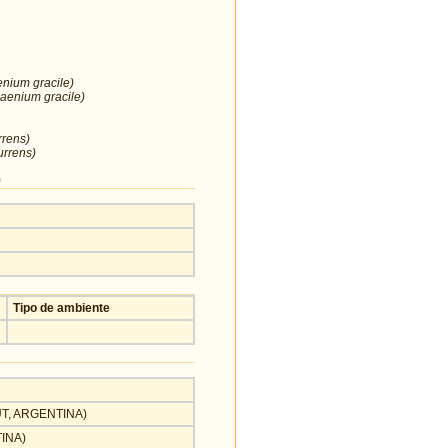
enium gracile)
aenium gracile)
rrens)
urrens)
)
Tipo de ambiente
BUT, ARGENTINA)
TINA)