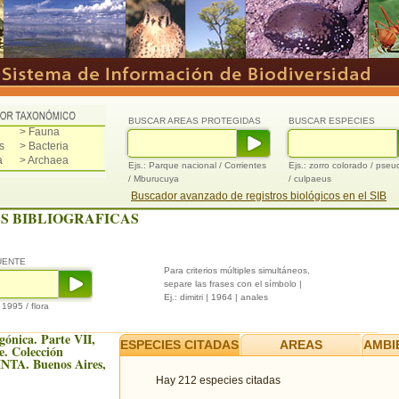
BUSCAR AREAS PROTEGIDAS
BUSCAR ESPECIES
> Fauna
s
> Bacteria
a
> Archaea
Ejs.: Parque nacional / Corrientes
Ejs.: zorro colorado / pse
/ Mburucuya
/ culpaeus
Buscador avanzado de registros biológicos en el SIB
S BIBLIOGRAFICAS
UENTE
Para criterios múltiples simultáneos,
separe las frases con el símbolo |
Ej.: dimitri | 1964 | anales
/ 1995 / flora
gónica. Parte VII,
ESPECIES CITADAS
AREAS
AMBI
. Colección
 INTA. Buenos Aires,
Hay 212 especies citadas