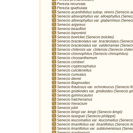
Perezia recurvata
Perezia spathulata
Senecio acanthifolius subsp. virens (Senecio ac
Senecio alloeophyllus var. alloephyllus (Senec
Senecio alloeophyllus var. glaberrimus (Seneci
Senecio argyreus
Senecio beaufilsii
Senecio bipontinii
Senecio boelckei (Senecio bolckei)
Senecio bracteolatus var. bracteolatus (Seneci
Senecio bracteolatus var. valderramae (Seneci
Senecio chilensis var. chilensis (Senecio chilen
Senecio chionophilus (Senecio chinophilus)
Senecio chrysanthemum
Senecio comberi
Senecio cryptocephalus
Senecio culcitenellus
Senecio cuneatus
Senecio diemii
Senecio filaginoides
Senecio fistulosus var. ochroleucus (Senecio fi
Senecio gnidioides var. gnidioides (Senecio gn
Senecio gymnocaulos
Senecio hatcherianus
Senecio hieracium
Senecio jobii
Senecio kingii var. kingii (Senecio kingii)
Senecio laseguei (Senecio philippii)
Senecio leucomallus var. leucomallus (Seneci
Senecio linariifolius var. linariifolius (Senecio li
Senecio linariifolius var. subtomentosus (Senecio
Senecio martinensis