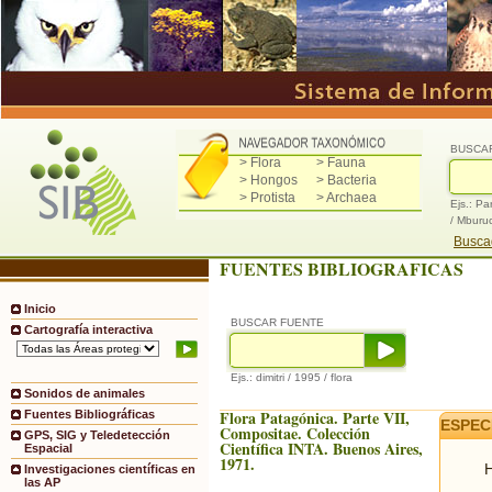
BUSCA
> Flora
> Fauna
> Hongos
> Bacteria
> Protista
> Archaea
Ejs.: Pa
/ Mburu
Buscad
FUENTES BIBLIOGRAFICAS
Inicio
BUSCAR FUENTE
Cartografía interactiva
Ejs.: dimitri / 1995 / flora
Sonidos de animales
Flora Patagónica. Parte VII,
Fuentes Bibliográficas
ESPEC
Compositae. Colección
GPS, SIG y Teledetección
Científica INTA. Buenos Aires,
Espacial
1971.
H
Investigaciones científicas en
las AP