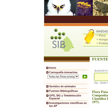
> Flora
> Hongo
> Protist
FUENTE
Inicio
BUSCAR F
Cartografía interactiva
Ejs.: dimitri 
Sonidos de animales
Flora Pata
Fuentes Bibliográficas
Compositae
GPS, SIG y Teledetección
Científica
Espacial
1971.
Investigaciones científicas en
las AP