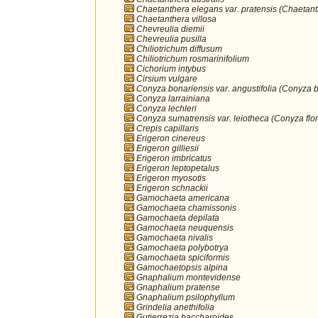
Chaetanthera elegans var. pratensis (Chaetan
Chaetanthera villosa
Chevreulia diemii
Chevreulia pusilla
Chiliotrichum diffusum
Chiliotrichum rosmarinifolium
Cichorium intybus
Cirsium vulgare
Conyza bonariensis var. angustifolia (Conyza 
Conyza larrainiana
Conyza lechleri
Conyza sumatrensis var. leiotheca (Conyza flo
Crepis capillaris
Erigeron cinereus
Erigeron gilliesii
Erigeron imbricatus
Erigeron leptopetalus
Erigeron myosotis
Erigeron schnackii
Gamochaeta americana
Gamochaeta chamissonis
Gamochaeta depilata
Gamochaeta neuquensis
Gamochaeta nivalis
Gamochaeta polybotrya
Gamochaeta spiciformis
Gamochaetopsis alpina
Gnaphalium montevidense
Gnaphalium pratense
Gnaphalium psilophyllum
Grindelia anethifolia
Gutierrezia baccharoides