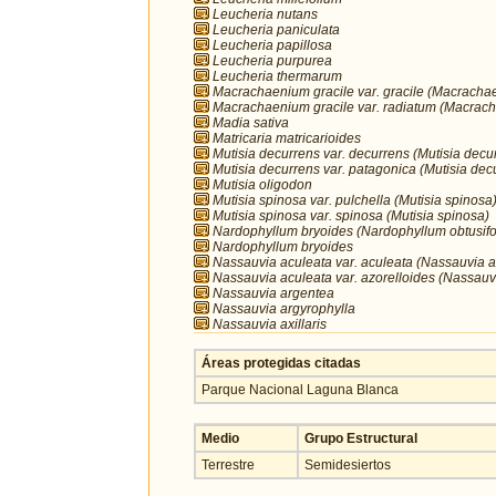
Leucheria nutans
Leucheria paniculata
Leucheria papillosa
Leucheria purpurea
Leucheria thermarum
Macrachaenium gracile var. gracile (Macracha
Macrachaenium gracile var. radiatum (Macrach
Madia sativa
Matricaria matricarioides
Mutisia decurrens var. decurrens (Mutisia decu
Mutisia decurrens var. patagonica (Mutisia dec
Mutisia oligodon
Mutisia spinosa var. pulchella (Mutisia spinosa
Mutisia spinosa var. spinosa (Mutisia spinosa)
Nardophyllum bryoides (Nardophyllum obtusifo
Nardophyllum bryoides
Nassauvia aculeata var. aculeata (Nassauvia a
Nassauvia aculeata var. azorelloides (Nassauv
Nassauvia argentea
Nassauvia argyrophylla
Nassauvia axillaris
Áreas protegidas citadas
Parque Nacional Laguna Blanca
Medio
Grupo Estructural
Terrestre
Semidesiertos