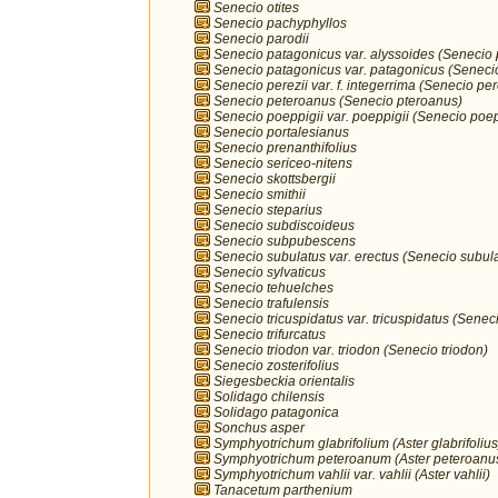
Senecio otites
Senecio pachyphyllos
Senecio parodii
Senecio patagonicus var. alyssoides (Senecio
Senecio patagonicus var. patagonicus (Seneci
Senecio perezii var. f. integerrima (Senecio per
Senecio peteroanus (Senecio pteroanus)
Senecio poeppigii var. poeppigii (Senecio poep
Senecio portalesianus
Senecio prenanthifolius
Senecio sericeo-nitens
Senecio skottsbergii
Senecio smithii
Senecio steparius
Senecio subdiscoideus
Senecio subpubescens
Senecio subulatus var. erectus (Senecio subul
Senecio sylvaticus
Senecio tehuelches
Senecio trafulensis
Senecio tricuspidatus var. tricuspidatus (Seneci
Senecio trifurcatus
Senecio triodon var. triodon (Senecio triodon)
Senecio zosterifolius
Siegesbeckia orientalis
Solidago chilensis
Solidago patagonica
Sonchus asper
Symphyotrichum glabrifolium (Aster glabrifolius
Symphyotrichum peteroanum (Aster peteroanu
Symphyotrichum vahlii var. vahlii (Aster vahlii)
Tanacetum parthenium