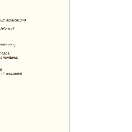
ium antarcticum)
chilense)
rilloides)
incana)
is montana)
a)
ris tenuifolia)