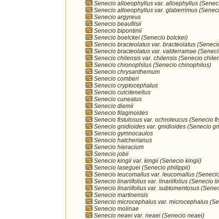
Senecio alloeophyllus var. alloephyllus (Senec
Senecio alloeophyllus var. glaberrimus (Seneci
Senecio argyreus
Senecio beaufilsii
Senecio bipontinii
Senecio boelckei (Senecio bolckei)
Senecio bracteolatus var. bracteolatus (Seneci
Senecio bracteolatus var. valderramae (Seneci
Senecio chilensis var. chilensis (Senecio chilen
Senecio chionophilus (Senecio chinophilus)
Senecio chrysanthemum
Senecio comberi
Senecio cryptocephalus
Senecio culcitenellus
Senecio cuneatus
Senecio diemii
Senecio filaginoides
Senecio fistulosus var. ochroleucus (Senecio fi
Senecio gnidioides var. gnidioides (Senecio gn
Senecio gymnocaulos
Senecio hatcherianus
Senecio hieracium
Senecio jobii
Senecio kingii var. kingii (Senecio kingii)
Senecio laseguei (Senecio philippii)
Senecio leucomallus var. leucomallus (Seneci
Senecio linariifolius var. linariifolius (Senecio li
Senecio linariifolius var. subtomentosus (Senecio
Senecio martinensis
Senecio microcephalus var. microcephalus (S
Senecio molinae
Senecio neaei var. neaei (Senecio neaei)