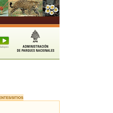
udalopex
ENTES/SITIOS