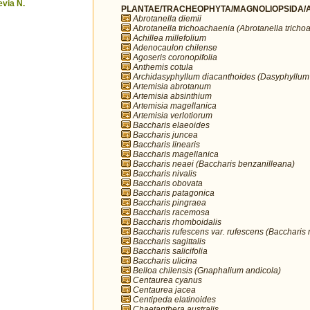
via N.
PLANTAE/TRACHEOPHYTA/MAGNOLIOPSIDA/A
Abrotanella diemii
Abrotanella trichoachaenia (Abrotanella tricho
Achillea millefolium
Adenocaulon chilense
Agoseris coronopifolia
Anthemis cotula
Archidasyphyllum diacanthoides (Dasyphyllum
Artemisia abrotanum
Artemisia absinthium
Artemisia magellanica
Artemisia verlotiorum
Baccharis elaeoides
Baccharis juncea
Baccharis linearis
Baccharis magellanica
Baccharis neaei (Baccharis benzanilleana)
Baccharis nivalis
Baccharis obovata
Baccharis patagonica
Baccharis pingraea
Baccharis racemosa
Baccharis rhomboidalis
Baccharis rufescens var. rufescens (Baccharis 
Baccharis sagittalis
Baccharis salicifolia
Baccharis ulicina
Belloa chilensis (Gnaphalium andicola)
Centaurea cyanus
Centaurea jacea
Centipeda elatinoides
Chaetanthera australis