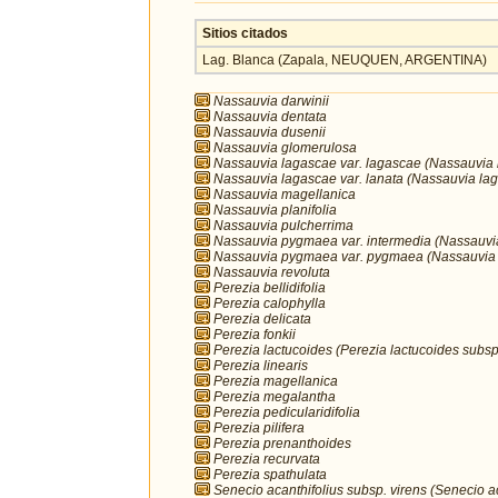
Sitios citados
Lag. Blanca (Zapala, NEUQUEN, ARGENTINA)
Nassauvia darwinii
Nassauvia dentata
Nassauvia dusenii
Nassauvia glomerulosa
Nassauvia lagascae var. lagascae (Nassauvia
Nassauvia lagascae var. lanata (Nassauvia la
Nassauvia magellanica
Nassauvia planifolia
Nassauvia pulcherrima
Nassauvia pygmaea var. intermedia (Nassauv
Nassauvia pygmaea var. pygmaea (Nassauvia
Nassauvia revoluta
Perezia bellidifolia
Perezia calophylla
Perezia delicata
Perezia fonkii
Perezia lactucoides (Perezia lactucoides subsp.
Perezia linearis
Perezia magellanica
Perezia megalantha
Perezia pedicularidifolia
Perezia pilifera
Perezia prenanthoides
Perezia recurvata
Perezia spathulata
Senecio acanthifolius subsp. virens (Senecio ac