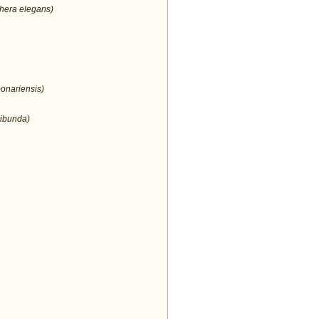
thera elegans)
bonariensis)
ribunda)