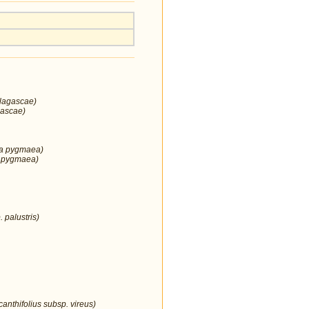
 lagascae)
gascae)
ia pygmaea)
 pygmaea)
 palustris)
anthifolius subsp. vireus)