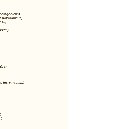
 patagonicus)
o patagonicus)
ezii)
pigii)
atus)
o tricuspidatus)
)
s)