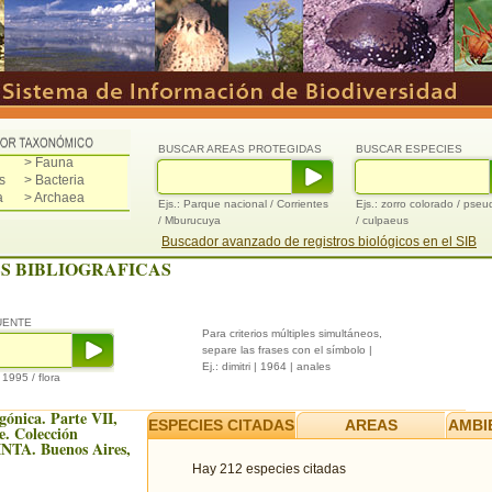
BUSCAR AREAS PROTEGIDAS
BUSCAR ESPECIES
> Fauna
s
> Bacteria
a
> Archaea
Ejs.: Parque nacional / Corrientes
Ejs.: zorro colorado / pse
/ Mburucuya
/ culpaeus
Buscador avanzado de registros biológicos en el SIB
S BIBLIOGRAFICAS
UENTE
Para criterios múltiples simultáneos,
separe las frases con el símbolo |
Ej.: dimitri | 1964 | anales
/ 1995 / flora
gónica. Parte VII,
ESPECIES CITADAS
AREAS
AMBI
. Colección
 INTA. Buenos Aires,
Hay 212 especies citadas