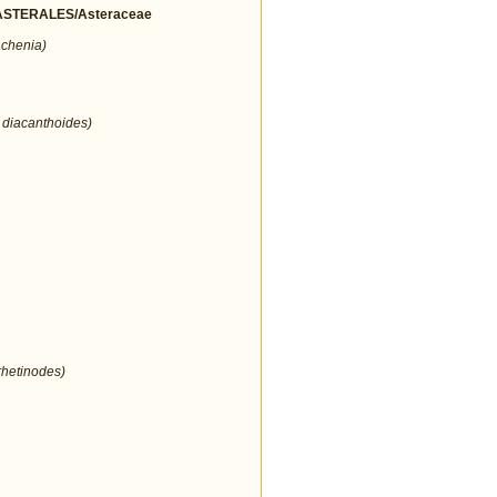
STERALES/Asteraceae
achenia)
 diacanthoides)
rhetinodes)