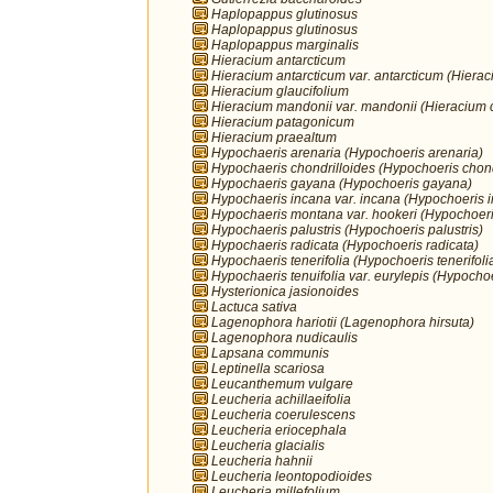
Haplopappus glutinosus
Haplopappus glutinosus
Haplopappus marginalis
Hieracium antarcticum
Hieracium antarcticum var. antarcticum (Hierac
Hieracium glaucifolium
Hieracium mandonii var. mandonii (Hieracium 
Hieracium patagonicum
Hieracium praealtum
Hypochaeris arenaria (Hypochoeris arenaria)
Hypochaeris chondrilloides (Hypochoeris chond
Hypochaeris gayana (Hypochoeris gayana)
Hypochaeris incana var. incana (Hypochoeris 
Hypochaeris montana var. hookeri (Hypochoer
Hypochaeris palustris (Hypochoeris palustris)
Hypochaeris radicata (Hypochoeris radicata)
Hypochaeris tenerifolia (Hypochoeris tenerifoli
Hypochaeris tenuifolia var. eurylepis (Hypochoe
Hysterionica jasionoides
Lactuca sativa
Lagenophora hariotii (Lagenophora hirsuta)
Lagenophora nudicaulis
Lapsana communis
Leptinella scariosa
Leucanthemum vulgare
Leucheria achillaeifolia
Leucheria coerulescens
Leucheria eriocephala
Leucheria glacialis
Leucheria hahnii
Leucheria leontopodioides
Leucheria millefolium