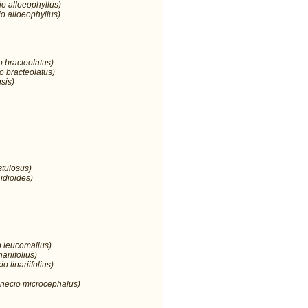
io alloeophyllus)
o alloeophyllus)
o bracteolatus)
o bracteolatus)
sis)
stulosus)
idioides)
o leucomallus)
nariifolius)
 linariifolius)
enecio microcephalus)