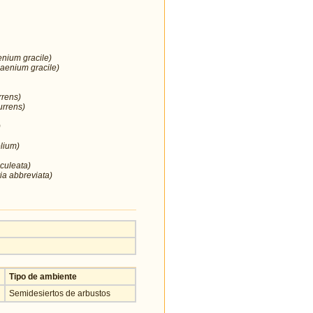
enium gracile)
aenium gracile)
rrens)
urrens)
)
lium)
culeata)
ia abbreviata)
Tipo de ambiente
Semidesiertos de arbustos