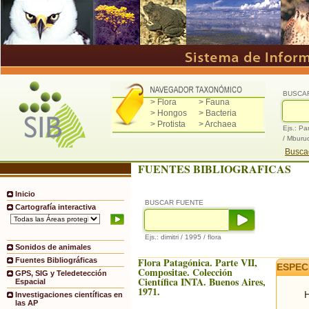
BUSCA
> Flora
> Fauna
> Hongos
> Bacteria
> Protista
> Archaea
Ejs.: Pa
/ Mburu
Buscad
FUENTES BIBLIOGRAFICAS
Inicio
BUSCAR FUENTE
Cartografía interactiva
Ejs.: dimitri / 1995 / flora
Sonidos de animales
Flora Patagónica. Parte VII,
Fuentes Bibliográficas
ESPEC
Compositae. Colección
GPS, SIG y Teledetección
Científica INTA. Buenos Aires,
Espacial
1971.
H
Investigaciones científicas en
las AP