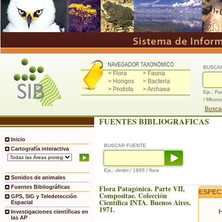
BUSCA
> Flora
> Fauna
> Hongos
> Bacteria
> Protista
> Archaea
Ejs.: Pa
/ Mburu
Buscad
FUENTES BIBLIOGRAFICAS
Inicio
BUSCAR FUENTE
Cartografía interactiva
Ejs.: dimitri / 1995 / flora
Sonidos de animales
Flora Patagónica. Parte VII,
Fuentes Bibliográficas
ESPEC
Compositae. Colección
GPS, SIG y Teledetección
Científica INTA. Buenos Aires,
Espacial
1971.
H
Investigaciones científicas en
las AP