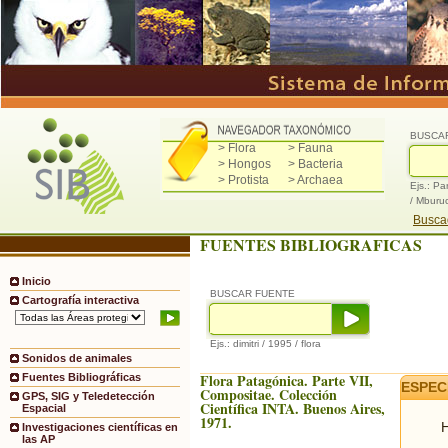
BUSCA
> Flora
> Fauna
> Hongos
> Bacteria
> Protista
> Archaea
Ejs.: Pa
/ Mburu
Buscad
FUENTES BIBLIOGRAFICAS
Inicio
BUSCAR FUENTE
Cartografía interactiva
Ejs.: dimitri / 1995 / flora
Sonidos de animales
Flora Patagónica. Parte VII,
Fuentes Bibliográficas
ESPEC
Compositae. Colección
GPS, SIG y Teledetección
Científica INTA. Buenos Aires,
Espacial
1971.
H
Investigaciones científicas en
las AP