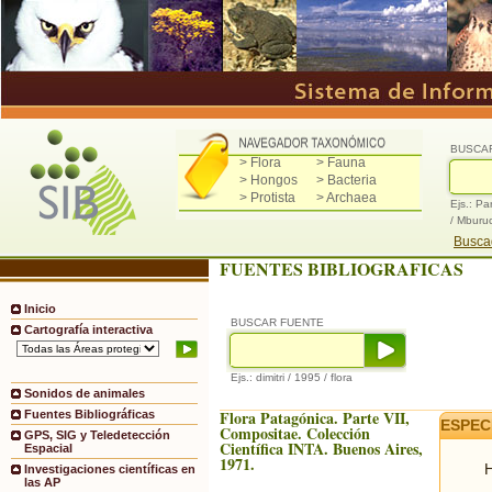
BUSCA
> Flora
> Fauna
> Hongos
> Bacteria
> Protista
> Archaea
Ejs.: Pa
/ Mburu
Buscad
FUENTES BIBLIOGRAFICAS
Inicio
BUSCAR FUENTE
Cartografía interactiva
Ejs.: dimitri / 1995 / flora
Sonidos de animales
Flora Patagónica. Parte VII,
Fuentes Bibliográficas
ESPEC
Compositae. Colección
GPS, SIG y Teledetección
Científica INTA. Buenos Aires,
Espacial
1971.
H
Investigaciones científicas en
las AP