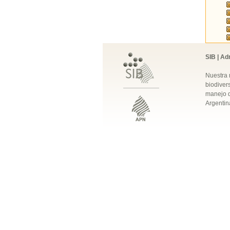
SIB | Ad
Nuestra 
biodivers
manejo q
Argentin