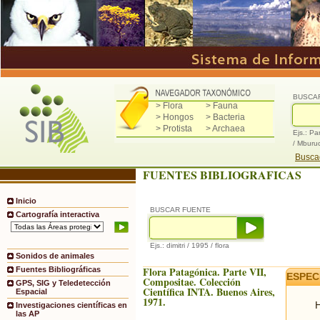
BUSCA
> Flora
> Fauna
> Hongos
> Bacteria
> Protista
> Archaea
Ejs.: Pa
/ Mburu
Buscad
FUENTES BIBLIOGRAFICAS
Inicio
BUSCAR FUENTE
Cartografía interactiva
Ejs.: dimitri / 1995 / flora
Sonidos de animales
Flora Patagónica. Parte VII,
Fuentes Bibliográficas
ESPEC
Compositae. Colección
GPS, SIG y Teledetección
Científica INTA. Buenos Aires,
Espacial
1971.
H
Investigaciones científicas en
las AP