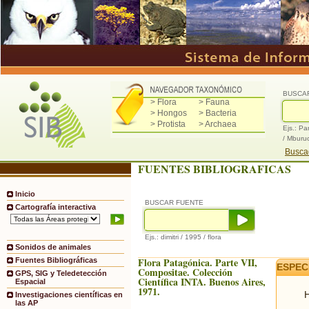
BUSCA
> Flora
> Fauna
> Hongos
> Bacteria
> Protista
> Archaea
Ejs.: Pa
/ Mburu
Buscad
FUENTES BIBLIOGRAFICAS
Inicio
BUSCAR FUENTE
Cartografía interactiva
Ejs.: dimitri / 1995 / flora
Sonidos de animales
Flora Patagónica. Parte VII,
Fuentes Bibliográficas
ESPEC
Compositae. Colección
GPS, SIG y Teledetección
Científica INTA. Buenos Aires,
Espacial
1971.
H
Investigaciones científicas en
las AP