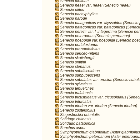
Senecio molinae
Senecio neaei var. neaei (Senecio neaei)
Senecio otites
Senecio pachyphyllos
Senecio parodii
Senecio patagonicus var. alyssoides (Senecio
Senecio patagonicus var. patagonicus (Seneci
Senecio perezii var. f. integerrima (Senecio per
Senecio peteroanus (Senecio pteroanus)
Senecio poeppigii var. poeppigii (Senecio poep
Senecio portalesianus
Senecio prenanthifolius
Senecio sericeo-nitens
Senecio skottsbergii
Senecio smithii
Senecio steparius
Senecio subdiscoideus
Senecio subpubescens
Senecio subulatus var. erectus (Senecio subul
Senecio sylvaticus
Senecio tehuelches
Senecio trafulensis
Senecio tricuspidatus var. tricuspidatus (Seneci
Senecio trifurcatus
Senecio triodon var. triodon (Senecio triodon)
Senecio zosterifolius
Siegesbeckia orientalis
Solidago chilensis
Solidago patagonica
Sonchus asper
Symphyotrichum glabrifolium (Aster glabrifolius
Symphyotrichum peteroanum (Aster peteroanu