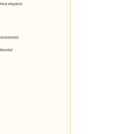
thera elegans)
bonariensis)
ribunda)