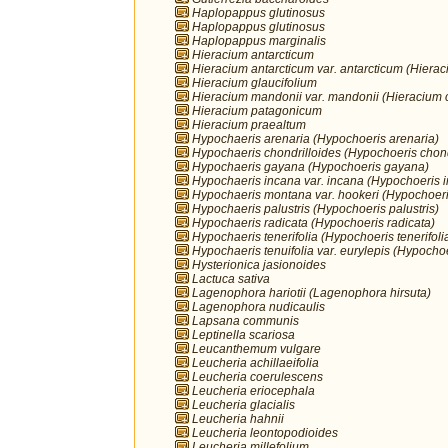
Haplopappus glutinosus
Haplopappus glutinosus
Haplopappus marginalis
Hieracium antarcticum
Hieracium antarcticum var. antarcticum (Hierac
Hieracium glaucifolium
Hieracium mandonii var. mandonii (Hieracium 
Hieracium patagonicum
Hieracium praealtum
Hypochaeris arenaria (Hypochoeris arenaria)
Hypochaeris chondrilloides (Hypochoeris chond
Hypochaeris gayana (Hypochoeris gayana)
Hypochaeris incana var. incana (Hypochoeris 
Hypochaeris montana var. hookeri (Hypochoer
Hypochaeris palustris (Hypochoeris palustris)
Hypochaeris radicata (Hypochoeris radicata)
Hypochaeris tenerifolia (Hypochoeris tenerifoli
Hypochaeris tenuifolia var. eurylepis (Hypochoe
Hysterionica jasionoides
Lactuca sativa
Lagenophora hariotii (Lagenophora hirsuta)
Lagenophora nudicaulis
Lapsana communis
Leptinella scariosa
Leucanthemum vulgare
Leucheria achillaeifolia
Leucheria coerulescens
Leucheria eriocephala
Leucheria glacialis
Leucheria hahnii
Leucheria leontopodioides
Leucheria millefolium