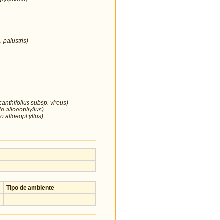
 palustris)
anthifolius subsp. vireus)
io alloeophyllus)
o alloeophyllus)
Tipo de ambiente