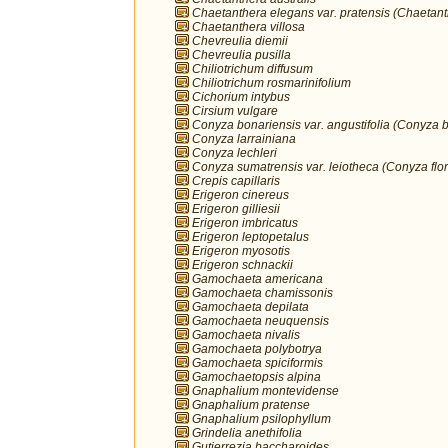
Chaetanthera elegans var. pratensis (Chaetan
Chaetanthera villosa
Chevreulia diemii
Chevreulia pusilla
Chiliotrichum diffusum
Chiliotrichum rosmarinifolium
Cichorium intybus
Cirsium vulgare
Conyza bonariensis var. angustifolia (Conyza 
Conyza larrainiana
Conyza lechleri
Conyza sumatrensis var. leiotheca (Conyza flo
Crepis capillaris
Erigeron cinereus
Erigeron gilliesii
Erigeron imbricatus
Erigeron leptopetalus
Erigeron myosotis
Erigeron schnackii
Gamochaeta americana
Gamochaeta chamissonis
Gamochaeta depilata
Gamochaeta neuquensis
Gamochaeta nivalis
Gamochaeta polybotrya
Gamochaeta spiciformis
Gamochaetopsis alpina
Gnaphalium montevidense
Gnaphalium pratense
Gnaphalium psilophyllum
Grindelia anethifolia
Gutierrezia baccharoides