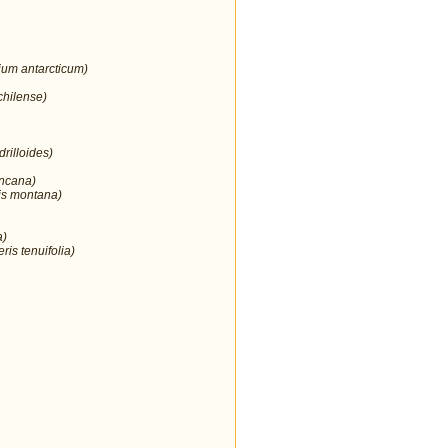
ium antarcticum)
chilense)
rilloides)
incana)
is montana)
a)
ris tenuifolia)