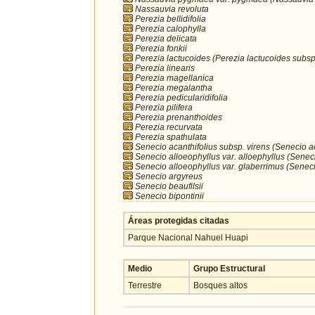
Nassauvia revoluta
Perezia bellidifolia
Perezia calophylla
Perezia delicata
Perezia fonkii
Perezia lactucoides (Perezia lactucoides subsp.
Perezia linearis
Perezia magellanica
Perezia megalantha
Perezia pedicularidifolia
Perezia pilifera
Perezia prenanthoides
Perezia recurvata
Perezia spathulata
Senecio acanthifolius subsp. virens (Senecio ac
Senecio alloeophyllus var. alloephyllus (Senec
Senecio alloeophyllus var. glaberrimus (Seneci
Senecio argyreus
Senecio beaufilsii
Senecio bipontinii
Áreas protegidas citadas
Parque Nacional Nahuel Huapi
Medio
Grupo Estructural
Terrestre
Bosques altos