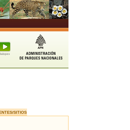
udalopex
ENTES/SITIOS