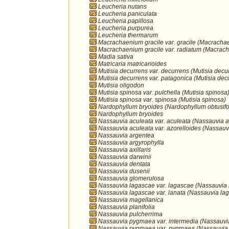
Leucheria nutans
Leucheria paniculata
Leucheria papillosa
Leucheria purpurea
Leucheria thermarum
Macrachaenium gracile var. gracile (Macracha
Macrachaenium gracile var. radiatum (Macrach
Madia sativa
Matricaria matricarioides
Mutisia decurrens var. decurrens (Mutisia decu
Mutisia decurrens var. patagonica (Mutisia dec
Mutisia oligodon
Mutisia spinosa var. pulchella (Mutisia spinosa
Mutisia spinosa var. spinosa (Mutisia spinosa)
Nardophyllum bryoides (Nardophyllum obtusifo
Nardophyllum bryoides
Nassauvia aculeata var. aculeata (Nassauvia a
Nassauvia aculeata var. azorelloides (Nassauv
Nassauvia argentea
Nassauvia argyrophylla
Nassauvia axillaris
Nassauvia darwinii
Nassauvia dentata
Nassauvia dusenii
Nassauvia glomerulosa
Nassauvia lagascae var. lagascae (Nassauvia
Nassauvia lagascae var. lanata (Nassauvia la
Nassauvia magellanica
Nassauvia planifolia
Nassauvia pulcherrima
Nassauvia pygmaea var. intermedia (Nassauv
Nassauvia pygmaea var. pygmaea (Nassauvia