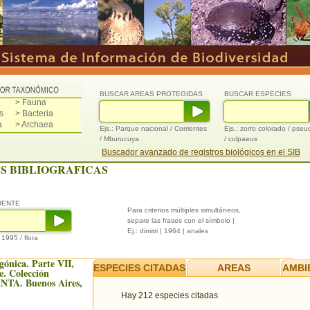
BUSCAR AREAS PROTEGIDAS
BUSCAR ESPECIES
> Fauna
s
> Bacteria
a
> Archaea
Ejs.: Parque nacional / Corrientes
Ejs.: zorro colorado / pse
/ Mburucuya
/ culpaeus
Buscador avanzado de registros biológicos en el SIB
S BIBLIOGRAFICAS
UENTE
Para criterios múltiples simultáneos,
separe las frases con el símbolo |
Ej.: dimitri | 1964 | anales
/ 1995 / flora
gónica. Parte VII,
ESPECIES CITADAS
AREAS
AMBI
. Colección
 INTA. Buenos Aires,
Hay 212 especies citadas