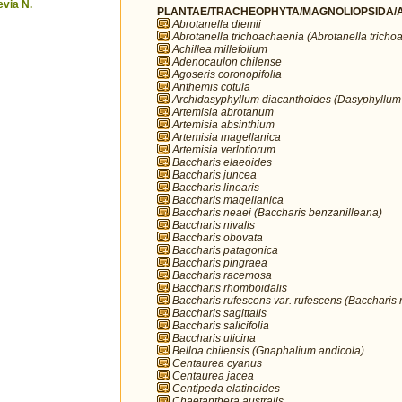
via N.
PLANTAE/TRACHEOPHYTA/MAGNOLIOPSIDA/A
Abrotanella diemii
Abrotanella trichoachaenia (Abrotanella tricho
Achillea millefolium
Adenocaulon chilense
Agoseris coronopifolia
Anthemis cotula
Archidasyphyllum diacanthoides (Dasyphyllum
Artemisia abrotanum
Artemisia absinthium
Artemisia magellanica
Artemisia verlotiorum
Baccharis elaeoides
Baccharis juncea
Baccharis linearis
Baccharis magellanica
Baccharis neaei (Baccharis benzanilleana)
Baccharis nivalis
Baccharis obovata
Baccharis patagonica
Baccharis pingraea
Baccharis racemosa
Baccharis rhomboidalis
Baccharis rufescens var. rufescens (Baccharis 
Baccharis sagittalis
Baccharis salicifolia
Baccharis ulicina
Belloa chilensis (Gnaphalium andicola)
Centaurea cyanus
Centaurea jacea
Centipeda elatinoides
Chaetanthera australis