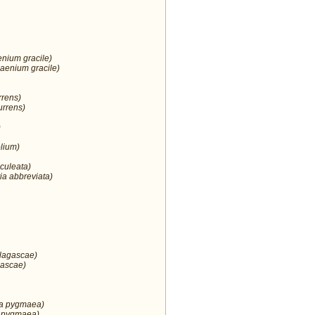
enium gracile)
aenium gracile)
rrens)
urrens)
)
lium)
culeata)
ia abbreviata)
 lagascae)
gascae)
ia pygmaea)
 pygmaea)