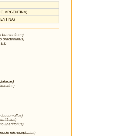
GRO, ARGENTINA)
GENTINA)
o bracteolatus)
o bracteolatus)
sis)
stulosus)
idioides)
o leucomallus)
nariifolius)
 linariifolius)
enecio microcephalus)