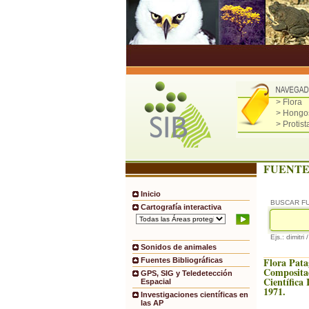
> Flora
> Hongo
> Protist
FUENTE
Inicio
BUSCAR F
Cartografía interactiva
Ejs.: dimitri 
Sonidos de animales
Flora Pata
Fuentes Bibliográficas
Compositae
GPS, SIG y Teledetección
Científica
Espacial
1971.
Investigaciones científicas en
las AP