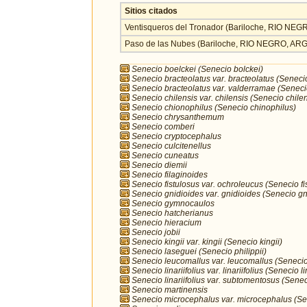
Sitios citados
Ventisqueros del Tronador (Bariloche, RIO NE
Paso de las Nubes (Bariloche, RIO NEGRO, AR
Senecio boelckei (Senecio bolckei)
Senecio bracteolatus var. bracteolatus (Seneci
Senecio bracteolatus var. valderramae (Seneci
Senecio chilensis var. chilensis (Senecio chilen
Senecio chionophilus (Senecio chinophilus)
Senecio chrysanthemum
Senecio comberi
Senecio cryptocephalus
Senecio culcitenellus
Senecio cuneatus
Senecio diemii
Senecio filaginoides
Senecio fistulosus var. ochroleucus (Senecio fi
Senecio gnidioides var. gnidioides (Senecio gn
Senecio gymnocaulos
Senecio hatcherianus
Senecio hieracium
Senecio jobii
Senecio kingii var. kingii (Senecio kingii)
Senecio laseguei (Senecio philippii)
Senecio leucomallus var. leucomallus (Seneci
Senecio linariifolius var. linariifolius (Senecio li
Senecio linariifolius var. subtomentosus (Senecio
Senecio martinensis
Senecio microcephalus var. microcephalus (S