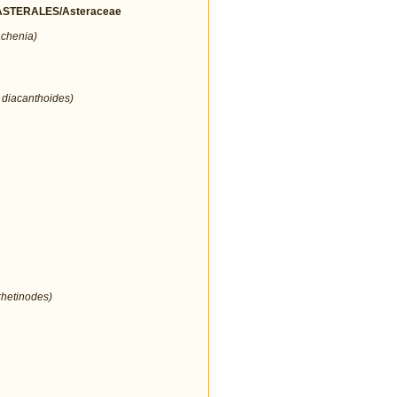
STERALES/Asteraceae
achenia)
 diacanthoides)
rhetinodes)