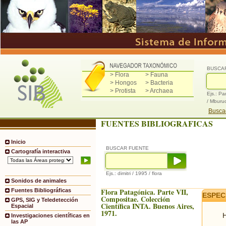
BUSCA
> Flora
> Fauna
> Hongos
> Bacteria
> Protista
> Archaea
Ejs.: Pa
/ Mburu
Buscad
FUENTES BIBLIOGRAFICAS
Inicio
BUSCAR FUENTE
Cartografía interactiva
Ejs.: dimitri / 1995 / flora
Sonidos de animales
Flora Patagónica. Parte VII,
Fuentes Bibliográficas
ESPEC
Compositae. Colección
GPS, SIG y Teledetección
Científica INTA. Buenos Aires,
Espacial
1971.
H
Investigaciones científicas en
las AP