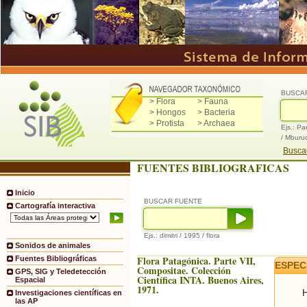
BUSCA
> Flora
> Fauna
> Hongos
> Bacteria
> Protista
> Archaea
Ejs.: Pa
/ Mburu
Buscad
FUENTES BIBLIOGRAFICAS
Inicio
BUSCAR FUENTE
Cartografía interactiva
Ejs.: dimitri / 1995 / flora
Sonidos de animales
Flora Patagónica. Parte VII,
Fuentes Bibliográficas
ESPEC
Compositae. Colección
GPS, SIG y Teledetección
Científica INTA. Buenos Aires,
Espacial
1971.
H
Investigaciones científicas en
las AP