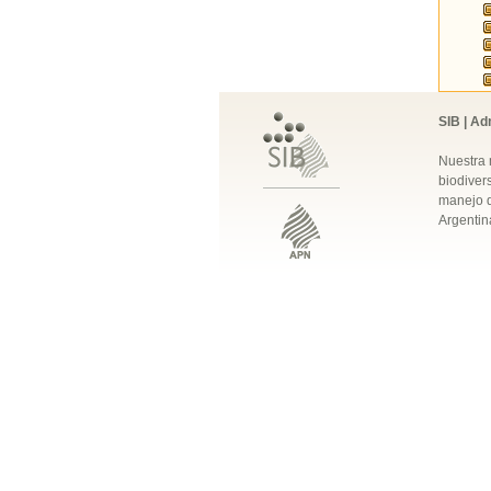
SIB | Ad
Nuestra 
biodivers
manejo q
Argentin