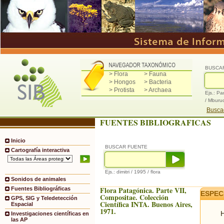
BUSCA
> Flora
> Fauna
> Hongos
> Bacteria
> Protista
> Archaea
Ejs.: Pa
/ Mburu
Buscad
FUENTES BIBLIOGRAFICAS
Inicio
BUSCAR FUENTE
Cartografía interactiva
Ejs.: dimitri / 1995 / flora
Sonidos de animales
Flora Patagónica. Parte VII,
Fuentes Bibliográficas
ESPEC
Compositae. Colección
GPS, SIG y Teledetección
Científica INTA. Buenos Aires,
Espacial
1971.
H
Investigaciones científicas en
las AP