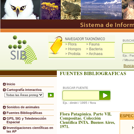
BUSCA
> Flora
> Fauna
> Hongos
> Bacteria
> Protista
> Archaea
Ejs.: Pa
/ Mburu
Buscad
FUENTES BIBLIOGRAFICAS
Inicio
BUSCAR FUENTE
Cartografía interactiva
Ejs.: dimitri / 1995 / flora
Sonidos de animales
Flora Patagónica. Parte VII,
Fuentes Bibliográficas
ESPEC
Compositae. Colección
GPS, SIG y Teledetección
Científica INTA. Buenos Aires,
Espacial
1971.
H
Investigaciones científicas en
las AP