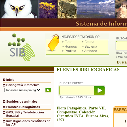
BUSCA
> Flora
> Fauna
> Hongos
> Bacteria
> Protista
> Archaea
Ejs.: Pa
/ Mburu
Buscad
FUENTES BIBLIOGRAFICAS
Inicio
BUSCAR FUENTE
Cartografía interactiva
Ejs.: dimitri / 1995 / flora
Sonidos de animales
Flora Patagónica. Parte VII,
Fuentes Bibliográficas
ESPEC
Compositae. Colección
GPS, SIG y Teledetección
Científica INTA. Buenos Aires,
Espacial
1971.
H
Investigaciones científicas en
las AP