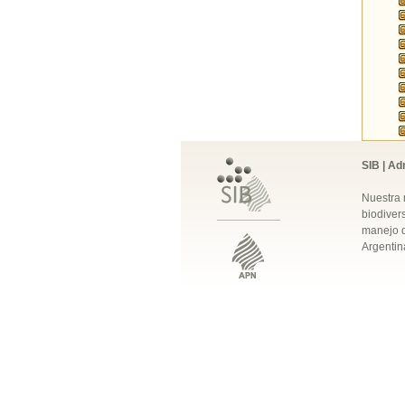
SIB | Ad
Nuestra 
biodivers
manejo q
Argentin